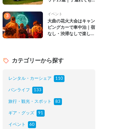
ット15選｜子連れでも
楽しめる穴場の絶景・グ
ルメ・温泉を徹底解説
イベント
3
大曲の花火大会はキャン
ピングカーで車中泊｜宿
なし・渋滞なしで楽しむ
2026年完全ガイド
カテゴリーから探す
レンタル・カーシェア
110
バンライフ
133
旅行・観光・スポット
83
ギア・グッズ
91
イベント
60