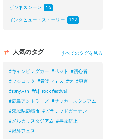
ビジネスシーン
16
インタビュー・ストーリー
137
人気のタグ
すべてのタグを見る
#
キャンピングカー
#
ペット
#
初心者
#
フジロック
#
音楽フェス
#
犬
#
東京
#
sany.van
#
fuji rock festival
#
鹿島アントラーズ
#
サッカースタジアム
#
茨城県鹿嶋市
#
ピラミッドガーデン
#
メルカリスタジアム
#
事故防止
#
野外フェス