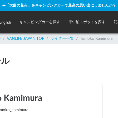
☀️「大曲の花火」をキャンピングカーで最高の思い出にしませんか？
English
キャンピングカーを探す
車中泊スポットを探す
記
y
/
VANLIFE JAPAN TOP
/
ライター一覧
/
Tomoko Kamimura
ール
o Kamimura
tomoko_kamimura