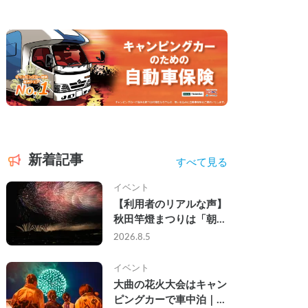
新着記事
すべて見る
イベント
【利用者のリアルな声】
秋田竿燈まつりは「朝か
ら夜まで」の祭り。キャ
2026.8.5
ンピングカーで行った2
組の記録
イベント
大曲の花火大会はキャン
ピングカーで車中泊｜宿