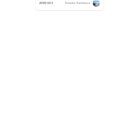
しむ車中泊とキャンプ場の魅
2020.10.1
Tomoko Kamimura
力