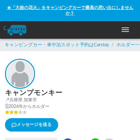
☀️「大曲の花火」をキャンピングカーで最高の思い出にしません
か？
ナビゲー
キャンピングカー・車中泊スポット予約はCarstay
/
ホルダー一
キャンプモンキー
📍
兵庫県 加東市
🗓
2026年からホルダー
メッセージを送る