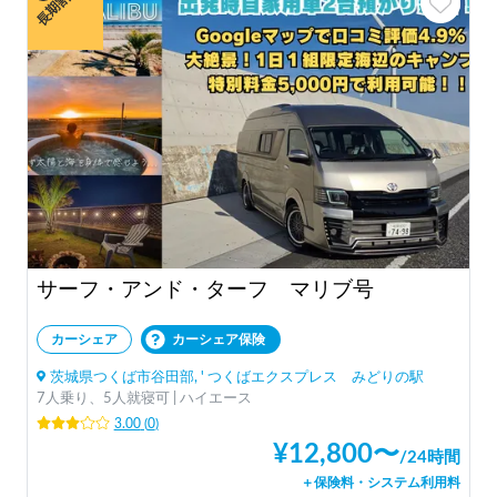
長期割引
サーフ・アンド・ターフ マリブ号
カーシェア
カーシェア保険
茨城県つくば市谷田部, ' つくばエクスプレス みどりの駅
7人乗り、5人就寝可 | ハイエース
3.00
(
0
)
¥
12,800
〜
/
24時間
＋保険料・システム利用料