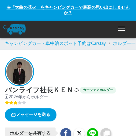
☀️「大曲の花火」をキャンピングカーで最高の思い出にしません
か？
ナビゲー
キャンピングカー・車中泊スポット予約はCarstay
/
ホルダー一
バンライフ社長ＫＥＮ☺
カーシェアホルダー
🗓
2026年からホルダー
メッセージを送る
ホルダーを共有する