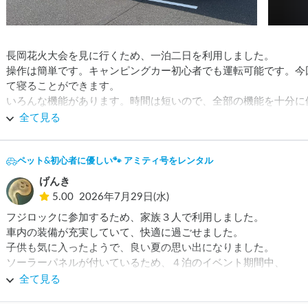
長岡花火大会を見に行くため、一泊二日を利用しました。

操作は簡単です。キャンピングカー初心者でも運転可能です。今
て寝ることができます。

いろんな機能があります。時間は短いので、全部の機能を十分に
と思います。
全て見る
ペット&初心者に優しい🐾 アミティ号をレンタル
げんき
5.00
2026年7月29日(水)
フジロックに参加するため、家族３人で利用しました。

車内の装備が充実していて、快適に過ごせました。

子供も気に入ったようで、良い夏の思い出になりました。

ソーラーパネルが付いているため、４泊のイベント期間中、

外部電源無しでも冷蔵庫が常時使え、非常に助かりました。

全て見る
また機会があれば利用したいと思います。