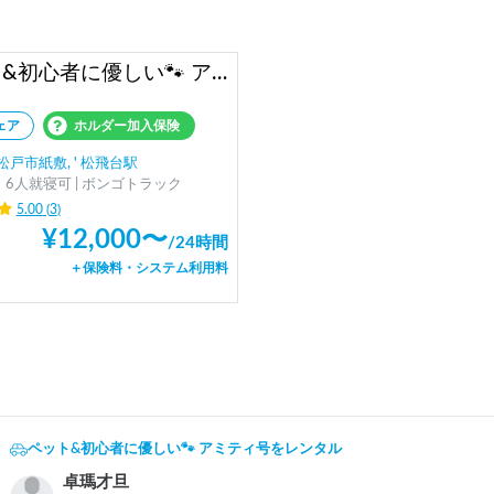
ペット&初心者に優しい🐾 アミティ号
ェア
ホルダー加入保険
戸市紙敷, ' 松飛台駅
6人就寝可 | ボンゴトラック
5.00
(
3
)
¥
12,000
〜
/
24時間
＋保険料・システム利用料
ペット&初心者に優しい🐾 アミティ号をレンタル
卓瑪才旦