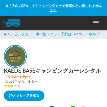
☀️「大曲の花火」をキャンピングカーで最高の思い出にしません
か？
ナビゲー
キャンピングカー・車中泊スポット予約はCarstay
/
ホルダー一
KAEDE BASEキャンピングカーレンタル
レンタカーホルダー
🗓
2026年からホルダー
メッセージを送る