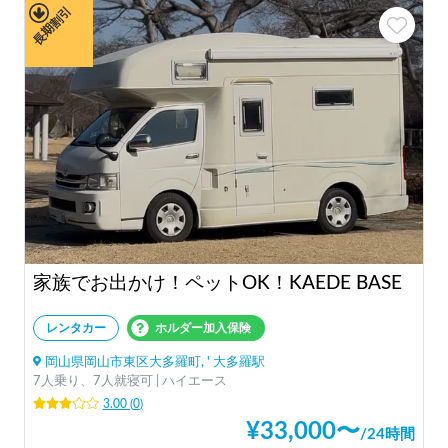
長期割引
家族でお出かけ！ペットOK！KAEDE BASE
レンタカー
ホルダー加入保険
岡山県岡山市東区大多羅町, ' 大多羅駅
7人乗り、7人就寝可 | ハイエース
3.00
(
0
)
¥
33,000
〜
/
24時間