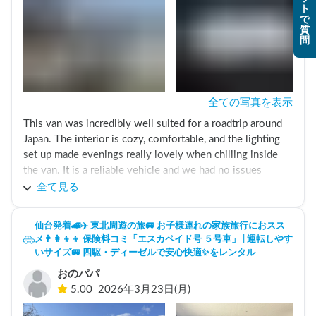
ト
で
質
問
全ての写真を表示
This van was incredibly well suited for a roadtrip around 
Japan. The interior is cozy, comfortable, and the lighting 
set up made evenings really lovely when chilling inside 
the van. It is a reliable vehicle and we had no issues 
whatsoever. The battery pack was incredibly useful as we 
全て見る
used it to power our portable electric cooker, any camera 
batteries we needed to charge, and the heater in the 
仙台発着🚄✈️ 東北周遊の旅🚐 お子様連れの家族旅行におスス
evenings when it got cold. The blackout window covers 
メ👨‍👩‍👦‍👦 保険料コミ「エスカペイド号 ５号車」 | 運転しやす
also allowed us to sleep peacefully in a dark space, 
いサイズ🚐 四駆・ディーゼルで安心快適✨をレンタル
uninterrupted by the lights on at whatever rest stop we 
おのパパ
were parked at. We absolutely loved this van and couldn't 
5.00
2026年3月23日(月)
recommend it enough for any other travellers.