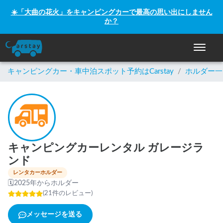
☀️「大曲の花火」をキャンピングカーで最高の思い出にしません
か？
ナビゲー
キャンピングカー・車中泊スポット予約はCarstay
/
ホルダー一
キャンピングカーレンタル ガレージラ
ンド
レンタカーホルダー
🗓
2025年からホルダー
(
21
件のレビュー
)
メッセージを送る