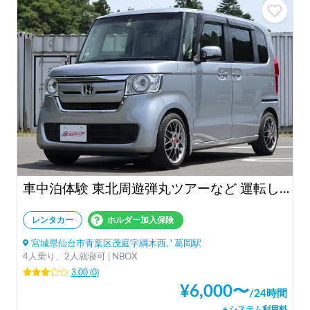
車中泊体験 東北周遊弾丸ツアーなど 運転しやすいNBOXのターボ 保険料コミ「ESCAPADE号Ⅱ」
レンタカー
ホルダー加入保険
宮城県仙台市青葉区茂庭字綱木西, ' 葛岡駅
4人乗り、2人就寝可 | NBOX
3.00
(
0
)
¥
6,000
〜
/
24時間
＋システム利用料