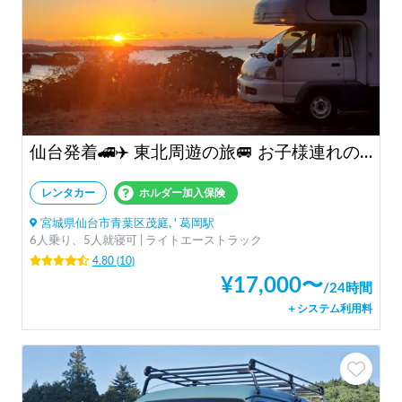
仙台発着🚄✈️ 東北周遊の旅🚐 お子様連れの家族旅行におススメ👨‍👩‍👦‍👦 保険料コミ「エスカペイド号 ５号車」 | 運転しやすいサイズ🚐 四駆・ディーゼルで安心快適✨
レンタカー
ホルダー加入保険
宮城県仙台市青葉区茂庭, ' 葛岡駅
6人乗り、5人就寝可 | ライトエーストラック
4.80
(
10
)
¥
17,000
〜
/
24時間
＋システム利用料