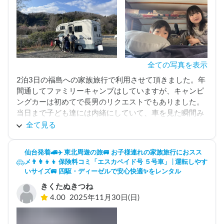
全ての写真を表示
2泊3日の福島への家族旅行で利用させて頂きました。年
間通してファミリーキャンプはしていますが、キャンピ
ングカーは初めてで長男のリクエストでもありました。
当日まで子ども達には内緒にしていて、車を見た瞬間み
んな大はしゃぎでした！6人分の荷物は、大きな収納棚
全て見る
があったので余裕でしたし、何より朝晩も暖かくてキャ
ンピングカーの利便性を感じる事ができました。

仙台発着🚄✈️ 東北周遊の旅🚐 お子様連れの家族旅行におスス
風の影響を受けやすく、大型トラックやバスと並んで走
メ👨‍👩‍👦‍👦 保険料コミ「エスカペイド号 ５号車」 | 運転しやす
るとハンドルを取られそうになるのでそこは終始緊張感
いサイズ🚐 四駆・ディーゼルで安心快適✨をレンタル
を持って運転しなければいけませんでした。いろいろ勉
きくたぬきつね
強になりした。

4.00
2025年11月30日(日)
オーナーさんもとても気さくな方で、事前レクチャーか
ら当日も丁寧に説明して下さり、いい思い出作りができ
ました。延長を迷うくらい、快適度でした！本当にあり