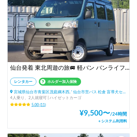
仙台発着 東北周遊の旅🚐 軽バン バンライフ体験 保険料コミ 軽バン バンライフ バンキャンプ 体験車中泊「ESCAPADE号 3」
レンタカー
ホルダー加入保険
宮城県仙台市青葉区茂庭綱木西, ' 仙台市営バス 松倉 盲導犬センター停留所
4人乗り、2人就寝可 | ハイゼットカーゴ
5.00
(
11
)
¥
9,500
〜
/
24時間
＋システム利用料