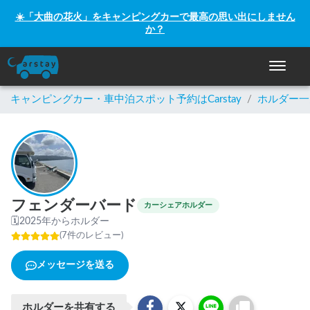
☀️「大曲の花火」をキャンピングカーで最高の思い出にしません
か？
ナビゲー
キャンピングカー・車中泊スポット予約はCarstay
/
ホルダー一
フェンダーバード
カーシェアホルダー
🗓
2025年からホルダー
(
7
件のレビュー
)
メッセージを送る
ホルダーを共有する