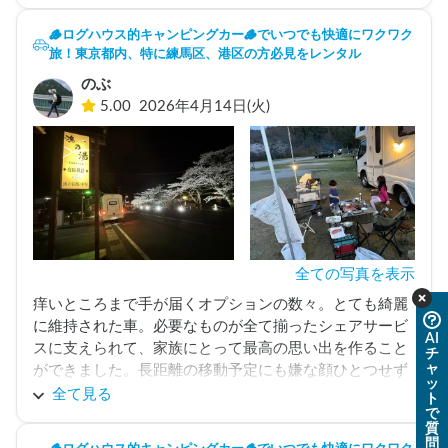
🪵ログハウス的キャンピングカー🪵でいつでも快適にワクワク
旅！東京都内、特に練馬区、港区の方必見をレンタル
のぶ
5.00
2026年4月14日(火)
全ての写真を表示
痒いところまで手が届くオプションの数々。とても綺麗
に維持された車。必要なものが全て揃ったシェアサービ
AI
スに支えられて、家族にとって最高の思い出を作ること
チ
ャ
ができました。長距離の移動予定にも嫌な顔ひとつせず
ッ
対応して頂き、ありがとうございました。またお願いし
全て見る
ト
で
ます。
質
問