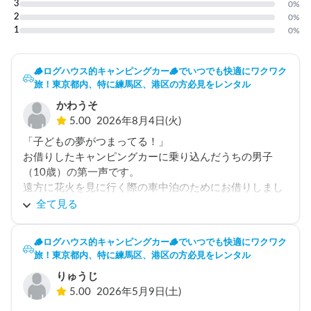
3
0
%
2
0
%
1
0
%
🪵ログハウス的キャンピングカー🪵でいつでも快適にワクワク
旅！東京都内、特に練馬区、港区の方必見をレンタル
かわうそ
5.00
2026年8月4日(火)
「子どもの夢がつまってる！」

お借りしたキャンピングカーに乗り込んだうちの男子
（10歳）の第一声です。

遠方に花火を見に行く際の車中泊のためにお借りしまし
たが、子どもは花火よりもキャンピングカーの方が楽し
全て見る
かったようです。

高速道路のサービスエリアでは運転席の上のベッドで快
🪵ログハウス的キャンピングカー🪵でいつでも快適にワクワク
眠していました。

旅！東京都内、特に練馬区、港区の方必見をレンタル
楽しい車をありがとうございました。
りゅうじ
5.00
2026年5月9日(土)