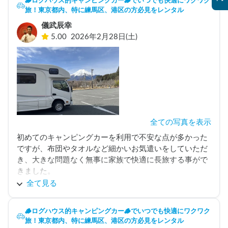
🪵ログハウス的キャンピングカー🪵でいつでも快適にワクワク
旅！東京都内、特に練馬区、港区の方必見をレンタル
儀武辰幸
5.00
2026年2月28日(土)
全ての写真を表示
初めてのキャンピングカーを利用で不安な点が多かった
ですが、布団やタオルなど細かいお気遣いをしていただ
き、大きな問題なく無事に家族で快適に長旅する事がで
きました。

車を傷つけてしまった事は大変申し訳ないです。

全て見る
事後の対応に関しまして、真摯に対応してまいりますの
🪵ログハウス的キャンピングカー🪵でいつでも快適にワクワク
旅！東京都内、特に練馬区、港区の方必見をレンタル