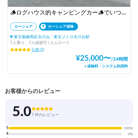
🪵ログハウス的キャンピングカー🪵でいつでも快適にワクワク旅！東京都内、特に練馬区、港区の方必見
カーシェア
カーシェア保険
東京都練馬区氷川台, ' 東京メトロ氷川台駅
7人乗り、7人就寝可 | カムロード
5.00
(
7
)
¥
25,000
〜
/
24時間
＋保険料・システム利用料
お客様からのレビュー
5.0
7 件のレビュー
5
100
%
4
0
%