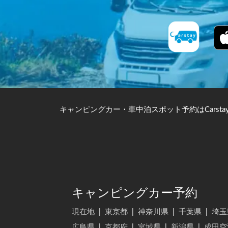
キャンピングカー・車中泊スポット予約はCarsta
キャンピングカー予約
現在地
|
東京都
|
神奈川県
|
千葉県
|
埼玉
広島県
|
京都府
|
宮城県
|
新潟県
|
成田空