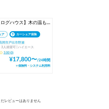
【走るログハウス】木の温もりに包まれる唯一無二のキャビン 4WD【立山連峰観光！】
ェア
カーシェア保険
高岡市戸出市野瀬
3人就寝可 | ハイエース
3.00
(
0
)
¥
17,800
〜
/
24時間
＋保険料・システム利用料
まだレビューはありません