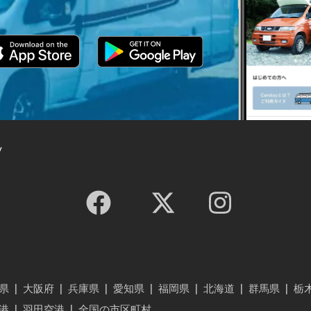
y
県
|
大阪府
|
兵庫県
|
愛知県
|
福岡県
|
北海道
|
群馬県
|
栃
港
|
羽田空港
|
全国の市区町村