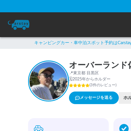
キャンピングカー・車中泊スポット予約はCarsta
オーバーランド
📍
東京都 目黒区
🗓
2025年からホルダー
(
3
件のレビュー
)
ホ
メッセージを送る