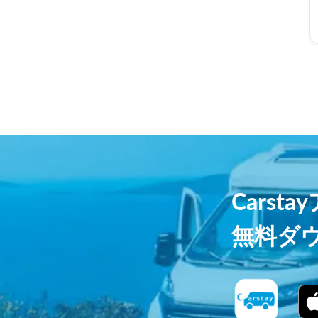
Carst
無料ダ