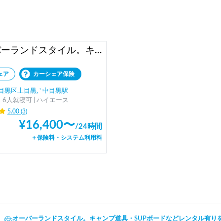
オーバーランドスタイル。キャンプ道具・SUPボードなどレンタル有り
ェア
カーシェア保険
黒区上目黒, ' 中目黒駅
6人就寝可 | ハイエース
5.00
(
3
)
¥
16,400
〜
/
24時間
＋保険料・システム利用料
オーバーランドスタイル。キャンプ道具・SUPボードなどレンタル有り