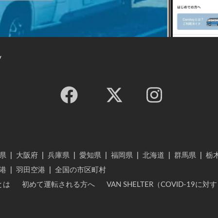
y
県
|
大阪府
|
兵庫県
|
愛知県
|
福岡県
|
北海道
|
群馬県
|
栃
港
|
羽田空港
|
全国の市区町村
とは
初めて運転される方へ
VAN SHELTER（COVID-19