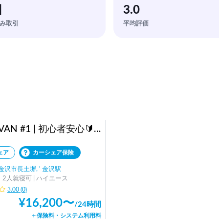
回
3.0
み取引
平均評価
SAny. VAN #1 | 初心者安心🔰金沢・能登観光におすすめ🦪
ェア
カーシェア保険
沢市長土塀, ' 金沢駅
2人就寝可 | ハイエース
3.00
(
0
)
¥
16,200
〜
/
24時間
＋保険料・システム利用料