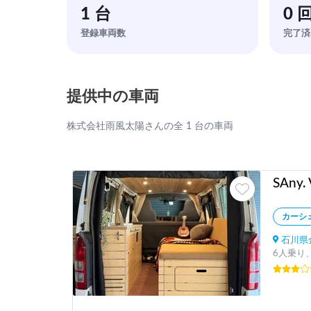
1 台
0 
登録車両数
完了済
提供中の車両
株式会社雨風太陽さんの全 1 台の車両
カーシ
石川県金
6人乗り、