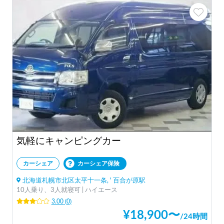
気軽にキャンピングカー
カーシェア
カーシェア保険
北海道札幌市北区太平十一条, ' 百合が原駅
10人乗り、3人就寝可 | ハイエース
3.00
(
0
)
¥
18,900
〜
/
24時間