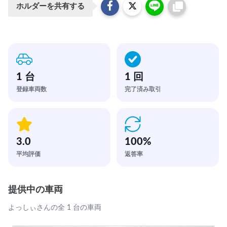
ホルダーを共有する
1 台
1 回
登録車両数
完了済み取引
3.0
100
%
平均評価
返答率
提供中の車両
よっしぃさんの全 1 台の車両