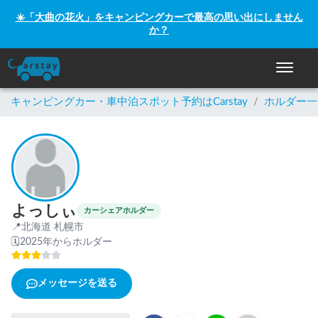
☀️「大曲の花火」をキャンピングカーで最高の思い出にしません
か？
ナビゲー
キャンピングカー・車中泊スポット予約はCarstay
/
ホルダー一
よっしぃ
カーシェアホルダー
📍
北海道 札幌市
🗓
2025年からホルダー
メッセージを送る