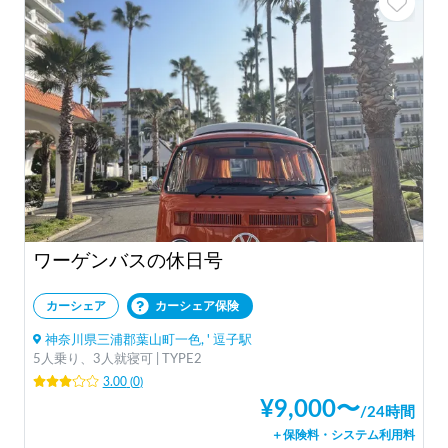
ワーゲンバスの休日号
カーシェア
カーシェア保険
神奈川県三浦郡葉山町一色, ' 逗子駅
5人乗り、3人就寝可 | TYPE2
3.00
(
0
)
¥
9,000
〜
/
24時間
＋保険料・システム利用料