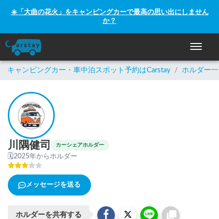
☀️「大曲の花火」をキャンピングカーで最高の思い出にしません
か？
ナビゲー
キャンピングカー・車中泊スポット予約はCarstay
/
ホルダー一
川隅健司
カーシェアホルダー
🗓
2025年からホルダー
メッセージを送る
ホルダーを共有する