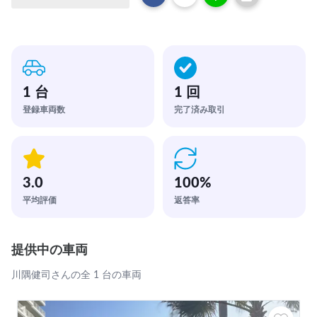
1 台
1 回
登録車両数
完了済み取引
3.0
100
%
平均評価
返答率
提供中の車両
川隅健司さんの全 1 台の車両