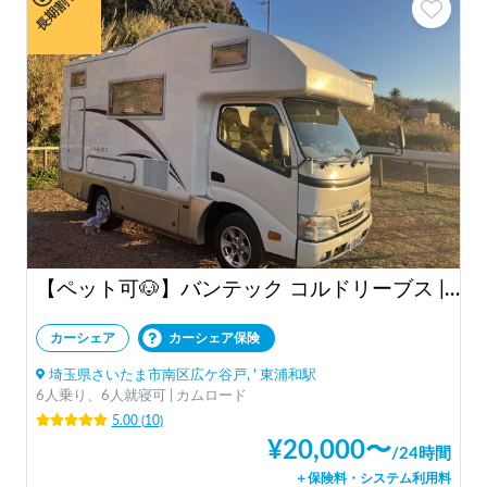
長期割引
【ペット可🐶】バンテック コルドリーブス | ペット大歓迎🐶家庭用エアコンFFヒーター搭載❄️フルフラットで広々✨️4駆ディーゼルでパワフル＆安心💪
カーシェア
カーシェア保険
埼玉県さいたま市南区広ケ谷戸, ' 東浦和駅
6人乗り、6人就寝可 | カムロード
5.00
(
10
)
¥
20,000
〜
/
24時間
＋保険料・システム利用料