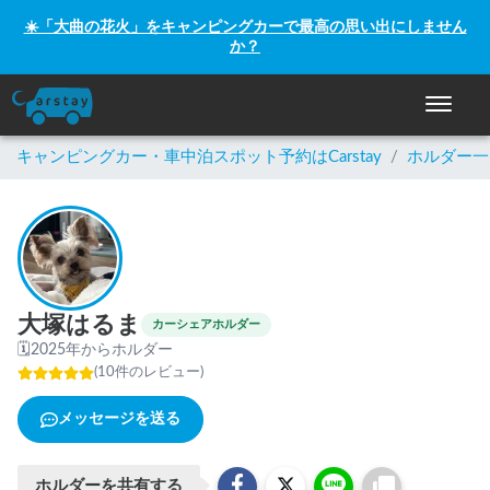
☀️「大曲の花火」をキャンピングカーで最高の思い出にしません
か？
ナビゲー
キャンピングカー・車中泊スポット予約はCarstay
/
ホルダー一
大塚はるま
カーシェアホルダー
🗓
2025年からホルダー
(
10
件のレビュー
)
メッセージを送る
ホルダーを共有する