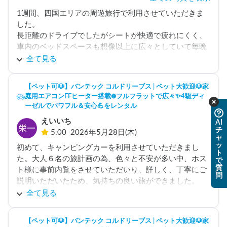
1週間、四国エリアの周遊旅行で利用させていただきま
した。

長距離のドライブでしたがシートが快適で疲れにくく、
車内のベッドスペースも想像以上に広々としていて毎晩
ぐっすり眠れました。夜RVパークでの車中泊も快適その
全て見る
もので、まさに「走る我が家」のようでした。

四国は道中の景色が本当に素晴らしく、四万十川や大歩
【ペット可🐶】バンテック コルドリーブス | ペット大歓迎🐶家
危など、時間を気にせずマイペースに巡ることができて
庭用エアコンFFヒーター搭載❄️フルフラットで広々✨️4駆ディ
最高の思い出になりました。貸出・返却の手続きもスム
ーゼルでパワフル＆安心💪をレンタル
ーズで、また機会があればぜひお願いしたいです。
えいいち
AI
チ
5.00
2026年5月28日(木)
ャ
ッ
初めて、キャンピングカーを利用させていただきまし
ト
た。大人６名の旅計画の為、色々と不安が多い中、ホス
で
質
ト様に事前内覧をさせていただいり、詳しく、丁寧にご
問
説明いただいたため、気持ちの良い旅ができました。

今回の旅は、石川県、岐阜県、長野県と移動も多かった
全て見る
のですが、道の駅に停車してすぐに寝れるっていううの
が凄く良かったです。

【ペット可🐶】バンテック コルドリーブス | ペット大歓迎🐶家
またの機会があれば、是非よろしくお願い致します。