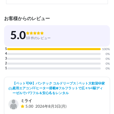
お客様からのレビュー
5.0
10 件のレビュー
5
100
%
4
0
%
3
0
%
2
0
%
1
0
%
【ペット可🐶】バンテック コルドリーブス | ペット大歓迎🐶家
庭用エアコンFFヒーター搭載❄️フルフラットで広々✨️4駆ディ
ーゼルでパワフル＆安心💪をレンタル
ミライ
5.00
2026年8月3日(月)