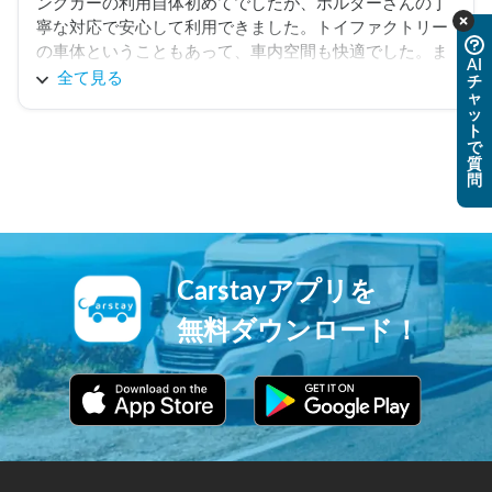
ングカーの利用自体初めてでしたが、ホルダーさんの丁
寧な対応で安心して利用できました。トイファクトリー
の車体ということもあって、車内空間も快適でした。ま
AI
た機会があれば利用したいなと思いますし、知り合いな
全て見る
チ
ャ
ど興味のある人にもおすすめしたいなと思いました。子
ッ
供たちにも楽しい思い出ができて大変喜んでいます。あ
ト
で
りがとうございました。
質
問
Carstayアプリを
無料ダウンロード！