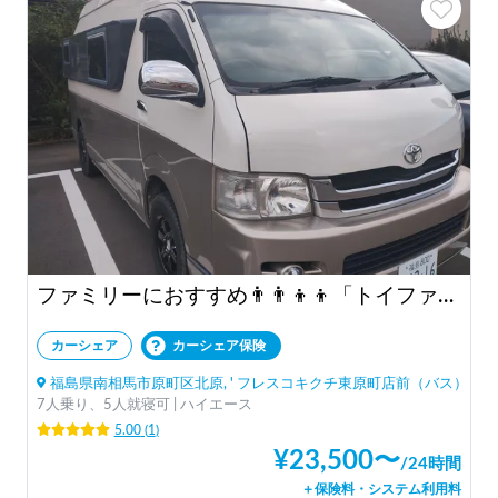
ファミリーにおすすめ👨‍👨‍👦‍👦「トイファクトリー バーデングランデ」
カーシェア
カーシェア保険
福島県南相馬市原町区北原, ' フレスコキクチ東原町店前（バス）
7人乗り、5人就寝可 | ハイエース
5.00
(
1
)
¥
23,500
〜
/
24時間
＋保険料・システム利用料