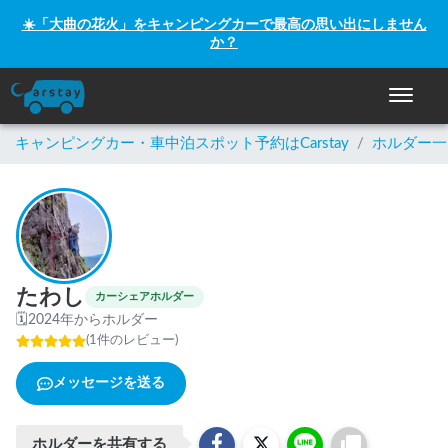
☀️「大曲の花火」をキャンピングカーで最高の思い出にしません
か？
ナビゲー
キャンピングカー・車中泊スポット予約はCarstay
/
ホルダー一
たわし
カーシェアホルダー
🗓
2024年からホルダー
(
1
件のレビュー
)
メッセージを送る
ホルダーを共有する