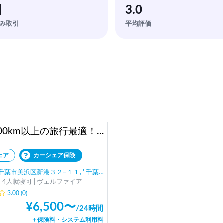
回
3.0
み取引
平均評価
家族100km以上の旅行最適！ヴェルファイア 7人乗り 走行距離制限無し
ェア
カーシェア保険
葉市美浜区新港３２−１１, ' 千葉みなと駅
4人就寝可 | ヴェルファイア
3.00
(
0
)
¥
6,500
〜
/
24時間
＋保険料・システム利用料