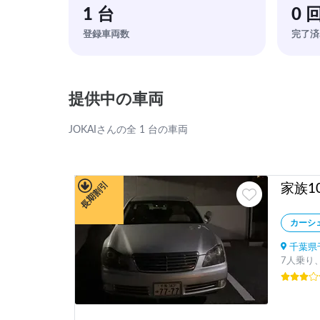
1 台
0 
登録車両数
完了済
提供中の車両
JOKAIさんの全 1 台の車両
長期割引
カーシ
千葉県千
7人乗り、