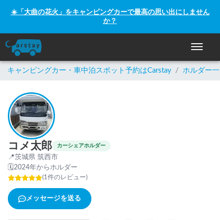
☀️「大曲の花火」をキャンピングカーで最高の思い出にしません
か？
ナビゲー
キャンピングカー・車中泊スポット予約はCarstay
/
ホルダー一
コメ太郎
カーシェアホルダー
📍
茨城県 筑西市
🗓
2024年からホルダー
(
1
件のレビュー
)
メッセージを送る