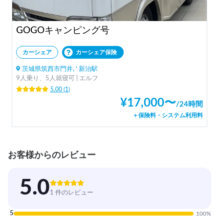
GOGOキャンピング号
カーシェア
カーシェア保険
茨城県筑西市門井, ' 新治駅
9人乗り、5人就寝可 | エルフ
5.00
(
1
)
¥
17,000
〜
/
24時間
＋保険料・システム利用料
お客様からのレビュー
5.0
1 件のレビュー
5
100
%