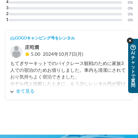
4
0
%
3
0
%
2
0
%
1
0
%
GOGOキャンピング号をレンタル
庄司潤
AI
5.00
2024年10月7日(月)
チ
ャ
もてぎサーキットでのバイクレース観戦のために家族3
ッ
人での宿泊のためお借りしました。車内も清潔にされて
ト
で
おり気持ちよく宿泊できました。

質
ホテル代と比較したときに、もう少しレンタル代が安け
問
れば繰り返し借りてみたいと思いました。ありがとうご
全て見る
ざいました。