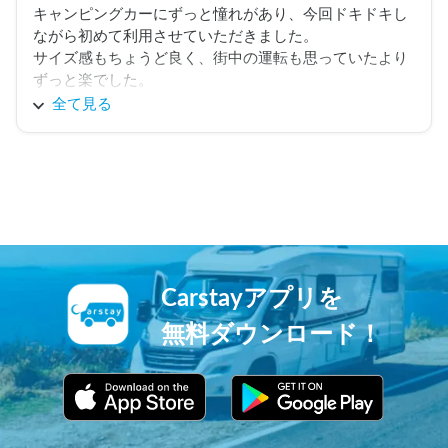
キャンピングカーにずっと憧れがあり、今回ドキドキし
ながら初めて利用させていただきました。

サイズ感もちょうど良く、街中の運転も思っていたより
ずっと楽でした。

全て見る
何より驚いたのは車内の広さです。

外観の印象より中はずっと広く感じ、ベッドやキッチン
も完璧な配置で収まってて、充実した設備に感動しまし
た。

お陰で旅の間、全くストレスを感じることなく快適な旅
を楽しめました。

キャンピングカー最高です！

Carstayアプリを
最後に、受け渡しの際にお会いしたホルダーさんがとて
も親切な方で、初心者の私にとって有益な情報や助言を
無料ダウンロード！
色々教えて下さり、とても心強かったです。

コミュニケーションもとてもスムーズで助かりました。

今回の旅でこの車とホルダーさんの大ファンになりまし
た！
