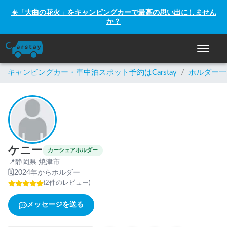
☀️「大曲の花火」をキャンピングカーで最高の思い出にしません
か？
ナビゲー
キャンピングカー・車中泊スポット予約はCarstay
/
ホルダー一
ケニー
カーシェアホルダー
📍
静岡県 焼津市
🗓
2024年からホルダー
(
2
件のレビュー
)
メッセージを送る