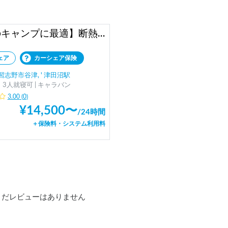
【冬のキャンプに最適】断熱・遮光カーテン・冬用寝具・キッチン用品を装備！女性でも運転しやすい❤️
ェア
カーシェア保険
志野市谷津, ' 津田沼駅
3人就寝可 | キャラバン
3.00
(
0
)
¥
14,500
〜
/
24時間
＋保険料・システム利用料
まだレビューはありません