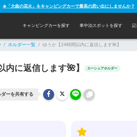
☀️「大曲の花火」をキャンピングカーで最高の思い出にしませんか？
キャンピングカーを探す
車中泊スポットを探す
記
y
/
ホルダー一覧
/
ゆうか【24時間以内に返信します🌺】
以内に返信します🌺】
カーシェアホルダー
ルダーを共有する