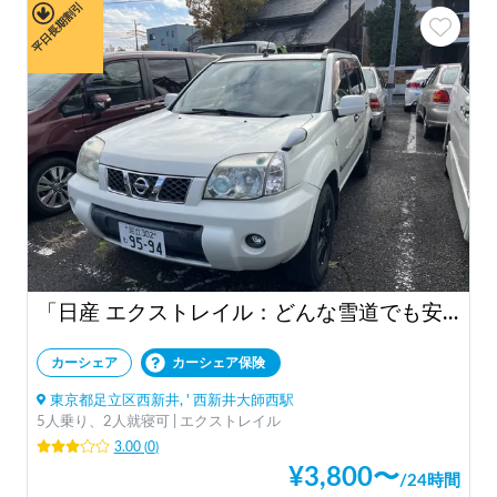
平日長期割引
「日産 エクストレイル：どんな雪道でも安心の相棒⛷️」
カーシェア
カーシェア保険
東京都足立区西新井, ' 西新井大師西駅
5人乗り、2人就寝可 | エクストレイル
3.00
(
0
)
¥
3,800
〜
/
24時間