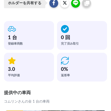
ホルダーを共有する
1 台
0 回
登録車両数
完了済み取引
3.0
0
%
平均評価
返答率
提供中の車両
コムリンさんの全 1 台の車両