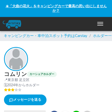
☀️「大曲の花火」をキャンピングカーで最高の思い出にしません
か？
ナビゲー
キャンピングカー・車中泊スポット予約はCarstay
/
ホルダー一
コムリン
カーシェアホルダー
📍
東京都 足立区
🗓
2024年からホルダー
メッセージを送る