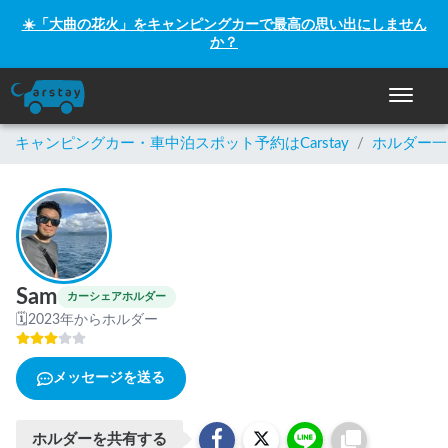
☀️「大曲の花火」をキャンピングカーで最高の思い出にしません
か？
ナビゲー
キャンピングカー・車中泊スポット予約はCarstay
/
ホルダー一
Sam
カーシェアホルダー
🗓
2023年からホルダー
メッセージを送る
ホルダーを共有する