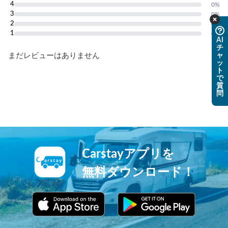
4
0
%
3
0
%
2
0
%
1
0
%
AI
チ
ャ
まだレビューはありません
ッ
ト
で
質
問
Carstayアプリを
無料ダウンロード！