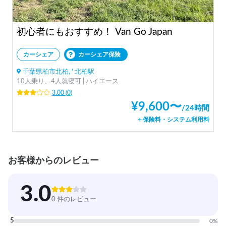
初心者にもおすすめ！ Van Go Japan
カーシェア
カーシェア保険
千葉県柏市北柏, ' 北柏駅
10人乗り、4人就寝可 | ハイエース
3.00
(
0
)
¥
9,600
〜
/
24時間
＋保険料・システム利用料
お客様からのレビュー
3.0
0 件のレビュー
5
0
%