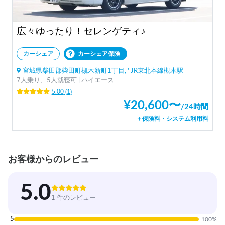
広々ゆったり！セレンゲティ♪
カーシェア
カーシェア保険
宮城県柴田郡柴田町槻木新町1丁目, ' JR東北本線槻木駅
7人乗り、5人就寝可 | ハイエース
5.00
(
1
)
¥
20,600
〜
/
24時間
＋保険料・システム利用料
お客様からのレビュー
5.0
1 件のレビュー
5
100
%