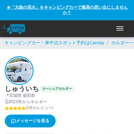
☀️「大曲の花火」をキャンピングカーで最高の思い出にしません
か？
ナビゲー
キャンピングカー・車中泊スポット予約はCarstay
/
ホルダー一
しゅういち
カーシェアホルダー
📍
宮城県 柴田郡
🗓
2023年からホルダー
(
1
件のレビュー
)
メッセージを送る