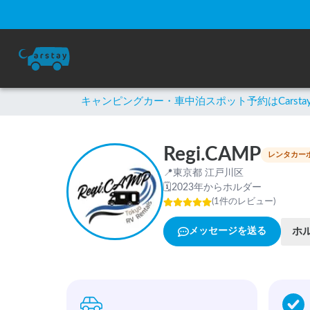
キャンピングカー・車中泊スポット予約はCarsta
Regi.CAMP
レンタカー
📍
東京都 江戸川区
🗓
2023年からホルダー
(
1
件のレビュー
)
ホ
メッセージを送る