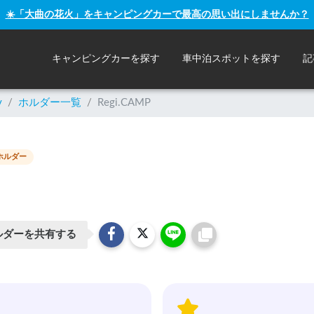
☀️「大曲の花火」をキャンピングカーで最高の思い出にしませんか？
キャンピングカーを探す
車中泊スポットを探す
記
y
/
ホルダー一覧
/
Regi.CAMP
ホルダー
ルダーを共有する