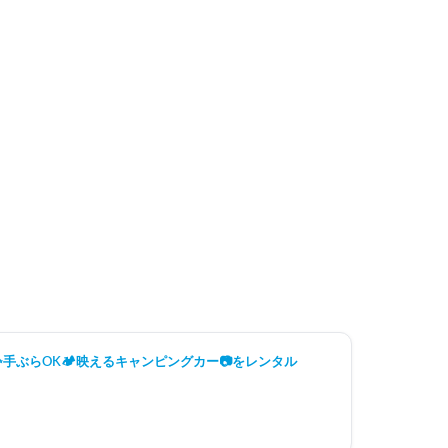
️手ぶらOK🏕️映えるキャンピングカー📷️をレンタル