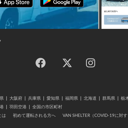
y
県
|
大阪府
|
兵庫県
|
愛知県
|
福岡県
|
北海道
|
群馬県
|
栃
港
|
羽田空港
|
全国の市区町村
とは
初めて運転される方へ
VAN SHELTER（COVID-19