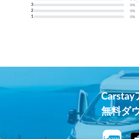
3
0
%
2
0
%
1
0
%
Carst
無料ダ