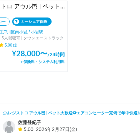
レジストロ アウル🦉 | ペット大歓迎🐶エアコンヒーター完備で年中快適✨️手ぶらOK🏕️映えるキャンピングカー📷️
カー
カーシェア保険
戸川区南小岩, ' 小岩駅
、5人就寝可 | タウンエーストラック
5.00
(
1
)
¥
28,000
〜
/
24時間
＋保険料・システム利用料
レジストロ アウル🦉 | ペット大歓迎🐶エアコンヒーター完備で年中快適✨
佐藤登紀子
5.00
2026年2月27日(金)