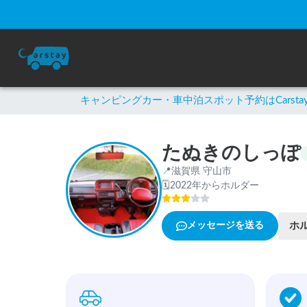
キャンピングカー・車中泊スポット予約はCarsta
たぬきのしっぽ
📍
滋賀県 守山市
🗓
2022年からホルダー
ホ
メッセージを送る