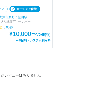
ェア
カーシェア保険
津市真野, ' 堅田駅
2人就寝可 | サンバー
3.00
(
0
)
¥
10,000
〜
/
24時間
＋保険料・システム利用料
まだレビューはありません