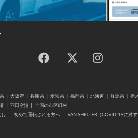
y
県
|
大阪府
|
兵庫県
|
愛知県
|
福岡県
|
北海道
|
群馬県
|
栃
港
|
羽田空港
|
全国の市区町村
とは
初めて運転される方へ
VAN SHELTER（COVID-19