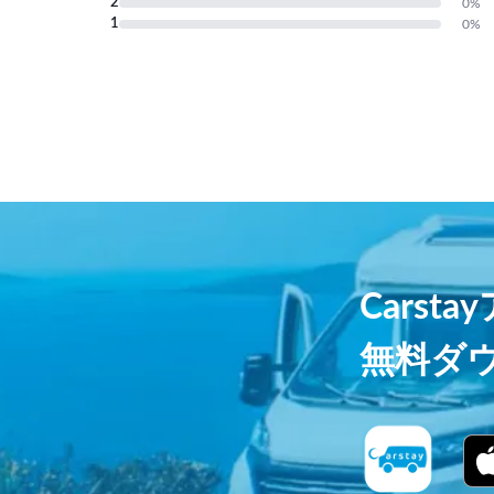
2
0
%
1
0
%
Carst
無料ダ