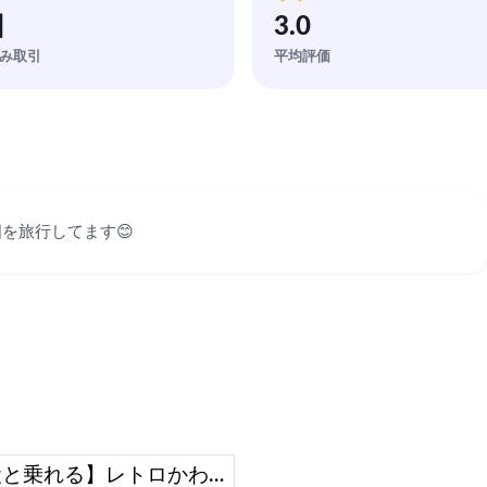
回
3.0
み取引
平均評価
を旅行してます😊
【愛犬と乗れる】レトロかわいい❣️サンバー号