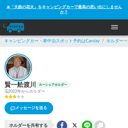
☀️「大曲の花火」をキャンピングカーで最高の思い出にしません
か？
ナビゲー
キャンピングカー・車中泊スポット予約はCarstay
/
ホルダー一
賢一舩渡川
カーシェアホルダー
🗓
2022年からホルダー
メッセージを送る
ホルダーを共有する