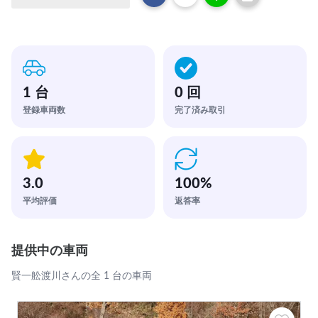
1 台
0 回
登録車両数
完了済み取引
3.0
100
%
平均評価
返答率
提供中の車両
賢一舩渡川さんの全 1 台の車両