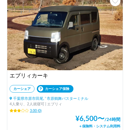
エブリィカーキ
カーシェア
カーシェア保険
千葉県市原市田尾, ' 市原鶴舞バスターミナル
4人乗り、2人就寝可 | エブリィ
3.00
(
0
)
¥
6,500
〜
/
24時間
＋保険料・システム利用料