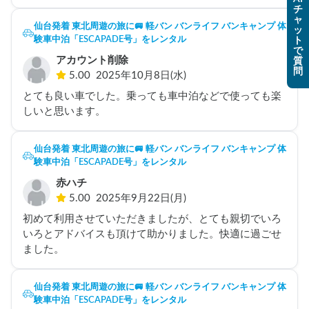
また東北に行く際にはリピートさせていただきます。あ
チ
りがとうございました。
ャ
仙台発着 東北周遊の旅に🚐 軽バン バンライフ バンキャンプ 体
ッ
験車中泊「ESCAPADE号」をレンタル
ト
で
アカウント削除
質
問
5.00
2025年10月8日(水)
とても良い車でした。乗っても車中泊などで使っても楽
しいと思います。
仙台発着 東北周遊の旅に🚐 軽バン バンライフ バンキャンプ 体
験車中泊「ESCAPADE号」をレンタル
赤ハチ
5.00
2025年9月22日(月)
初めて利用させていただきましたが、とても親切でいろ
いろとアドバイスも頂けて助かりました。快適に過ごせ
ました。
仙台発着 東北周遊の旅に🚐 軽バン バンライフ バンキャンプ 体
験車中泊「ESCAPADE号」をレンタル