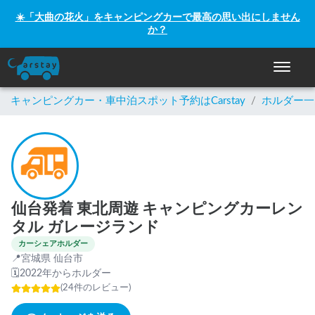
☀️「大曲の花火」をキャンピングカーで最高の思い出にしません
か？
ナビゲー
キャンピングカー・車中泊スポット予約はCarstay
/
ホルダー一
仙台発着 東北周遊 キャンピングカーレン
タル ガレージランド
カーシェアホルダー
📍
宮城県 仙台市
🗓
2022年からホルダー
(
24
件のレビュー
)