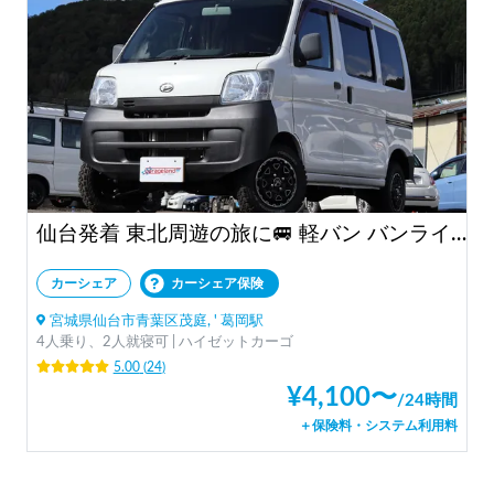
仙台発着 東北周遊の旅に🚐 軽バン バンライフ バンキャンプ 体験車中泊「ESCAPADE号」
カーシェア
カーシェア保険
宮城県仙台市青葉区茂庭, ' 葛岡駅
4人乗り、2人就寝可 | ハイゼットカーゴ
5.00
(
24
)
¥
4,100
〜
/
24時間
＋保険料・システム利用料