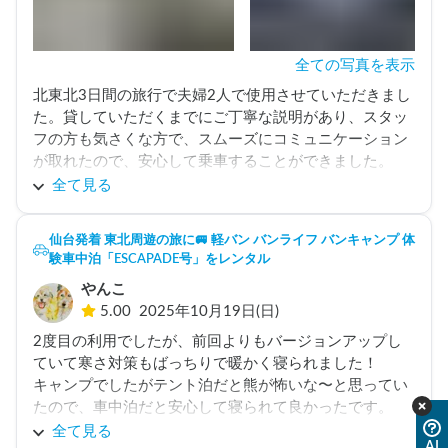
全ての写真を表示
北東北3日間の旅行で夫婦2人で使用させていただきまし
た。貸していただくまでにご丁寧な説明があり、スタッ
フの方も気さくな方で、スムーズにコミュニケーション
が取れたので、安心して乗車することができました。

大雪警報が発令される非常に厳しい環境での運転で(完全
全て見る
に自業自得でした汗)、タイヤが2回スタック(近く方に助
けてもらったりしました)、走行中に何度か滑る場面があ
仙台発着 東北周遊の旅に🚐 軽バン バンライフ バンキャンプ 体
りました。もし雪道での利用を考えている場合は、雪道
験車中泊「ESCAPADE号」をレンタル
での運転に慣れている方がお勧めです。

やんこ
ただ、車中泊の際、車内が広く、マットも無料で設置し
5.00
2025年10月19日(日)
てもらえたので、非常に快適に過ごすことができ、とて
も満足しました。

2度目の利用でしたが、前回よりもバージョンアップし
東北旅行に行く際は、また利用させていただきたいと思
ていて寒さ対策もばっちりで暖かく寝られました！

います。一生思い出に残る旅行でした！ありがとうござ
キャンプでしたがテント泊だと熊が怖いな〜と思ってい
いました！
たので、車中泊だと安心して寝られて良かったです。

全て見る
AI