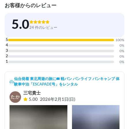
お客様からのレビュー
5.0
24 件のレビュー
5
100
%
4
0
%
3
0
%
2
0
%
1
0
%
仙台発着 東北周遊の旅に🚐 軽バン バンライフ バンキャンプ 体
験車中泊「ESCAPADE号」をレンタル
三宅貴士
5.00
2026年2月1日(日)