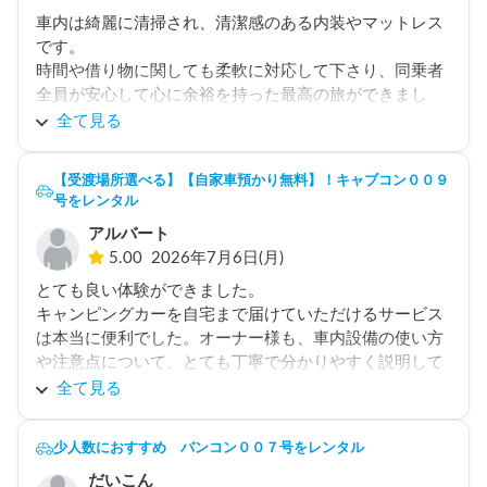
車内は綺麗に清掃され、清潔感のある内装やマットレス
です。

時間や借り物に関しても柔軟に対応して下さり、同乗者
全員が安心して心に余裕を持った最高の旅ができまし
た。

全て見る
乗車前の説明も細かく教えてくださり、不安要素のない
旅になりました。

【受渡場所選べる】【自家車預かり無料】！キャブコン００９
号をレンタル
最高の思い出をありがとうございます。
アルバート
5.00
2026年7月6日(月)
とても良い体験ができました。

キャンピングカーを自宅まで届けていただけるサービス
は本当に便利でした。オーナー様も、車内設備の使い方
や注意点について、とても丁寧で分かりやすく説明して
くださいました。

全て見る
キャンピングカーの状態もとても良く、おかげさまで自
然の中で快適に楽しい時間を過ごすことができました。

少人数におすすめ バンコン００７号をレンタル
オーナー様のご親切なサポートとご協力に心より感謝い
だいこん
たします。
