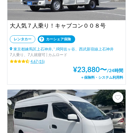
大人気７人乗り！キャブコン００８号
レンタカー
カーシェア保険
東京都練馬区上石神井, ' JR阿佐ヶ谷、西武新宿線上石神井
7人乗り、7人就寝可 | カムロード
4.67
(
15
)
¥
23,880
〜
/
24時間
＋保険料・システム利用料