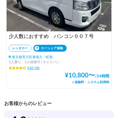
少人数におすすめ バンコン００７号
レンタカー
カーシェア保険
東京都荒川区東尾久, ' 町屋
5人乗り、5人就寝可 | キャラバン
4.83
(
18
)
¥
10,800
〜
/
24時間
＋保険料・システム利用料
お客様からのレビュー