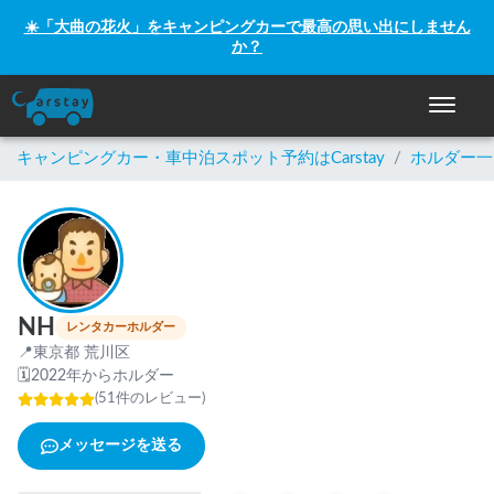
☀️「大曲の花火」をキャンピングカーで最高の思い出にしません
か？
ナビゲー
キャンピングカー・車中泊スポット予約はCarstay
/
ホルダー一
NH
レンタカーホルダー
📍
東京都 荒川区
🗓
2022年からホルダー
(
51
件のレビュー
)
メッセージを送る