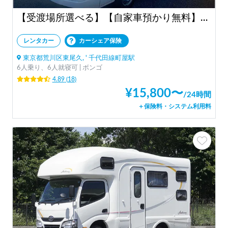
【受渡場所選べる】【自家車預かり無料】！キャブコン００９号
レンタカー
カーシェア保険
東京都荒川区東尾久, ' 千代田線町屋駅
6人乗り、6人就寝可 | ボンゴ
4.89
(
18
)
¥
15,800
〜
/
24時間
＋保険料・システム利用料