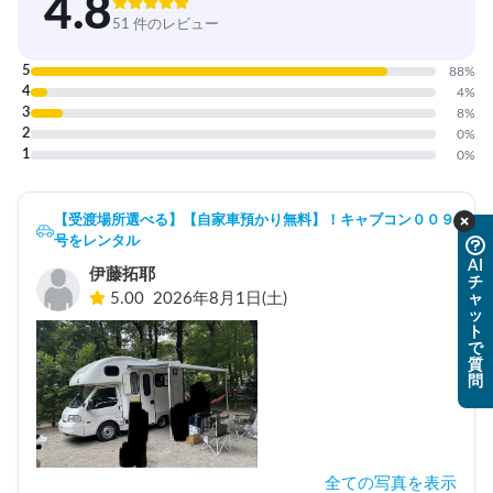
4.8
51 件のレビュー
5
88
%
4
4
%
3
8
%
2
0
%
1
0
%
【受渡場所選べる】【自家車預かり無料】！キャブコン００９
号をレンタル
AI
伊藤拓耶
チ
5.00
2026年8月1日(土)
ャ
ッ
ト
で
質
問
全ての写真を表示