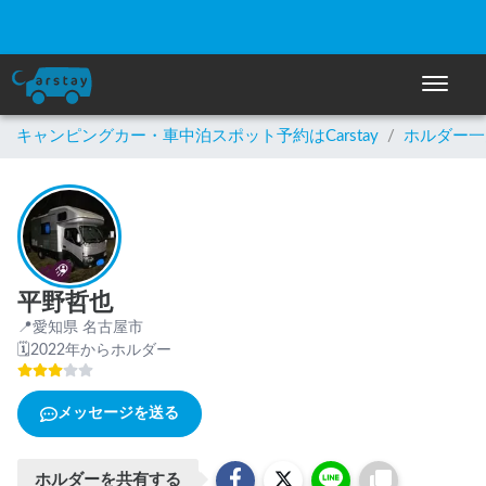
ナビゲー
キャンピングカー・車中泊スポット予約はCarstay
/
ホルダー一
平野哲也
📍
愛知県 名古屋市
🗓
2022年からホルダー
メッセージを送る
ホルダーを共有する