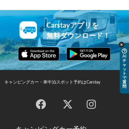
Carstayアプリを
無料ダウンロード！
AI
チ
ャ
ッ
ト
で
キャンピングカー・車中泊スポット予約はCarstay
質
問