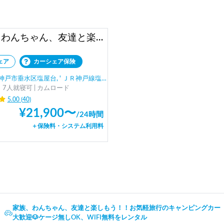
家族、わんちゃん、友達と楽しもう！！お気軽旅行のキャンピングカー（コルドバンクス）四国・淡路島にアクセス抜群🗾ペット大歓迎🐶ケージ無しOK、WIFI無料
ェア
カーシェア保険
戸市垂水区塩屋台, ' ＪＲ神戸線塩屋駅
7人就寝可 | カムロード
5.00
(
40
)
¥
21,900
〜
/
24時間
＋保険料・システム利用料
家族、わんちゃん、友達と楽しもう！！お気軽旅行のキャンピングカー（
大歓迎🐶ケージ無しOK、WIFI無料をレンタル