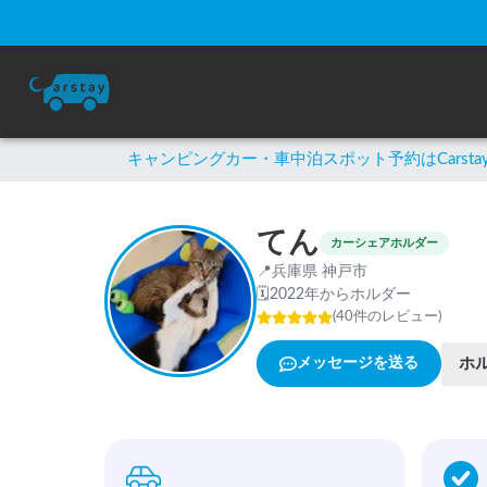
キャンピングカー・車中泊スポット予約はCarsta
てん
カーシェアホルダー
📍
兵庫県 神戸市
🗓
2022年からホルダー
(
40
件のレビュー
)
ホ
メッセージを送る