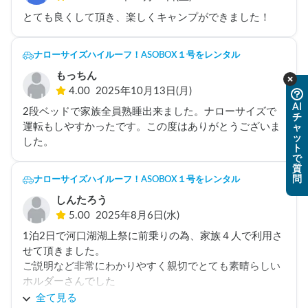
とても良くして頂き、楽しくキャンプができました！
ナローサイズハイルーフ！ASOBOX１号をレンタル
もっちん
4.00
2025年10月13日(月)
AI
2段ベッドで家族全員熟睡出来ました。ナローサイズで
チ
運転もしやすかったです。この度はありがとうございま
ャ
ッ
した。
ト
で
質
問
ナローサイズハイルーフ！ASOBOX１号をレンタル
しんたろう
5.00
2025年8月6日(水)
1泊2日で河口湖湖上祭に前乗りの為、家族４人で利用さ
せて頂きました。

ご説明など非常にわかりやすく親切でとても素晴らしい
ホルダーさんでした

夏の良い思い出が出来ました！また利用させて頂きたい
全て見る