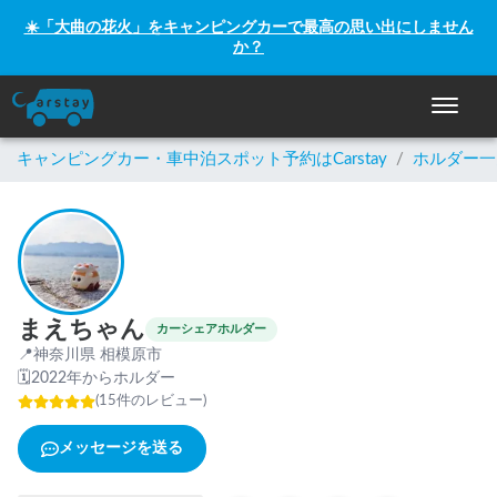
☀️「大曲の花火」をキャンピングカーで最高の思い出にしません
か？
ナビゲー
キャンピングカー・車中泊スポット予約はCarstay
/
ホルダー一
まえちゃん
カーシェアホルダー
📍
神奈川県 相模原市
🗓
2022年からホルダー
(
15
件のレビュー
)
メッセージを送る