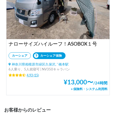
ナローサイズハイルーフ！ASOBOX１号
カーシェア
カーシェア保険
神奈川県相模原市緑区久保沢, ' 橋本駅
6人乗り、5人就寝可 | NV350キャラバン
4.93
(
15
)
¥
13,000
〜
/
24時間
＋保険料・システム利用料
お客様からのレビュー