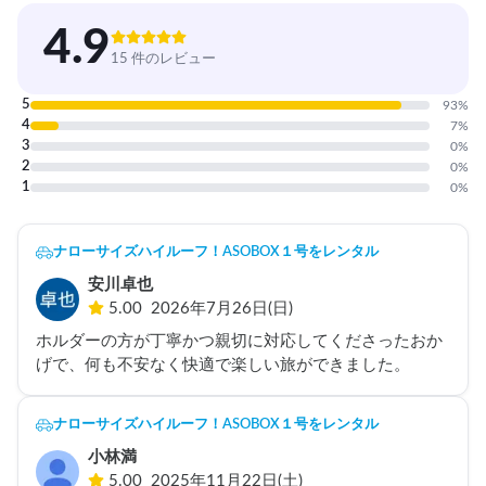
4.9
15 件のレビュー
5
93
%
4
7
%
3
0
%
2
0
%
1
0
%
ナローサイズハイルーフ！ASOBOX１号をレンタル
安川卓也
5.00
2026年7月26日(日)
ホルダーの方が丁寧かつ親切に対応してくださったおか
げで、何も不安なく快適で楽しい旅ができました。
ナローサイズハイルーフ！ASOBOX１号をレンタル
小林満
5.00
2025年11月22日(土)