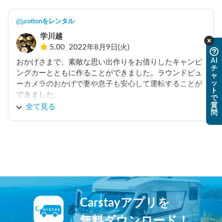
cottonをレンタル
学川越
5.00
2022年8月9日(火)
AI
おかげさまで、素敵な思い出作りをお借りしたキャンピ
チ
ングカーとともに作ることができました。ラウンドビュ
ャ
ッ
ーカメラのおかげで妻や息子も安心して運転することが
ト
できました。

で
質
クーラーや電子レンジも装備されていますので、夏旅で
全て見る
問
コロナ過での外食回避にはバッチリでした。　

借りる際に、お車の設備の説明をとても親切にしていた
だき大変助かりました。

また、機会があればお借りしたいと思います。
Carstayアプリを
無料ダウンロード！