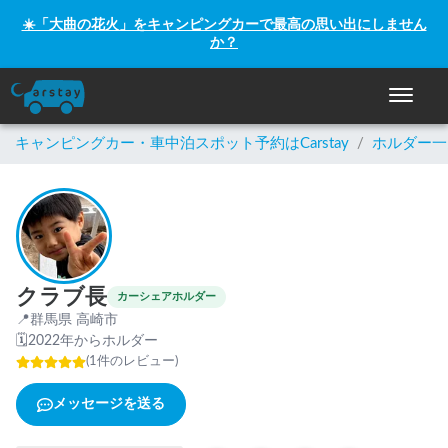
☀️「大曲の花火」をキャンピングカーで最高の思い出にしません
か？
ナビゲー
キャンピングカー・車中泊スポット予約はCarstay
/
ホルダー一
クラブ長
カーシェアホルダー
📍
群馬県 高崎市
🗓
2022年からホルダー
(
1
件のレビュー
)
メッセージを送る