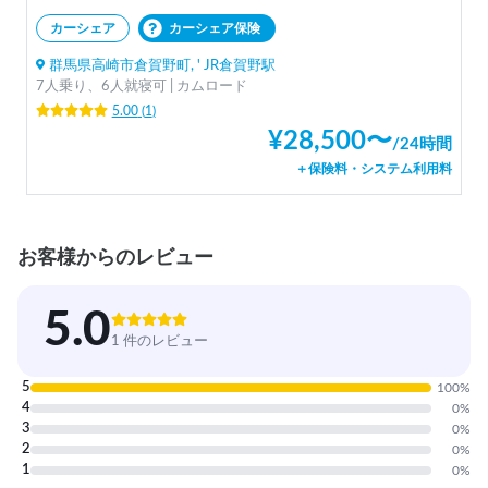
カーシェア
カーシェア保険
群馬県高崎市倉賀野町, ' JR倉賀野駅
7人乗り、6人就寝可 | カムロード
5.00
(
1
)
¥
28,500
〜
/
24時間
＋保険料・システム利用料
お客様からのレビュー
5.0
1 件のレビュー
5
100
%
4
0
%
3
0
%
2
0
%
1
0
%