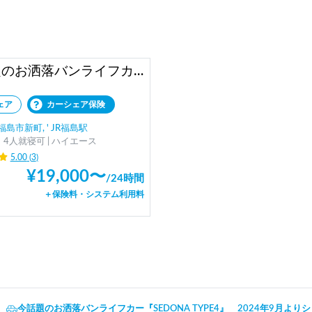
今話題のお洒落バンライフカー『SEDONA TYPE4』 2024年9月よりシェア再開します！
ェア
カーシェア保険
島市新町, ' JR福島駅
4人就寝可 | ハイエース
5.00
(
3
)
¥
19,000
〜
/
24時間
＋保険料・システム利用料
今話題のお洒落バンライフカー『SEDONA TYPE4』 2024年9月よ