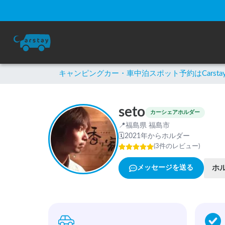
キャンピングカー・車中泊スポット予約はCarsta
seto
カーシェアホルダー
📍
福島県 福島市
🗓
2021年からホルダー
(
3
件のレビュー
)
ホ
メッセージを送る