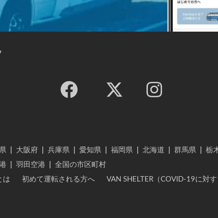
y
県
|
大阪府
|
兵庫県
|
愛知県
|
福岡県
|
北海道
|
群馬県
|
栃
港
|
羽田空港
|
全国の市区町村
とは
初めて運転される方へ
VAN SHELTER（COVID-19