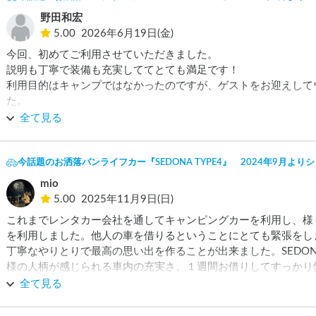
野田和宏
5.00
2026年6月19日(金)
今回、初めてご利用させていただきました。

説明も丁寧で装備も充実しててとても満足です！

利用目的はキャンプではなかったのですが、ゲストをお迎えして
た。

ゲストにも満足いただき、周りの方からも評判がよく参考にしてま
全て見る
ありがとうございました！
今話題のお洒落バンライフカー『SEDONA TYPE4』 2024年9月よ
mio
5.00
2025年11月9日(日)
これまでレンタカー会社を通してキャンピングカーを利用し、様
を利用しました。他人の車を借りるということにとても緊張をし
丁寧なやりとりで最高の思い出を作ることが出来ました。SEDO
様の人柄が感じられる車内の充実さ、１週間お借りしてすっかり
えない、プラスアルファな特別な出会いと体験がありました。最
全て見る
のない素敵な冒険と体験はオーナーがこのお二人だったからです