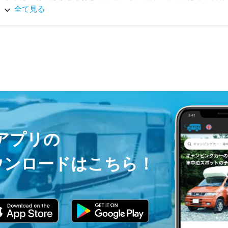
映えます。

全て見る
そして、今回はベッドモードで過ごしましたが、ベッドマットも
枕やブランケットもつけられています。

テレビモニターは、AmazonプライムとYouTubeが見れ、テーブ
車Wi-Fiも接続し、部屋にいる感覚です。

運転席シートも疲れないし、設備はしっかりされております。

そして最後にホルダー様の人柄が良い方すぎてびっくりでした。

ホルダー様が経営されている飲食店に寄らせて頂きましたが、お
ayアプリの
追伸、写真は、ホルダー様の飲食店のお料理の写真です。

ウンロードはこちら！
車の写真を撮り忘れ、車は次回撮ります。

次回もどうぞ宜しくお願いします。
