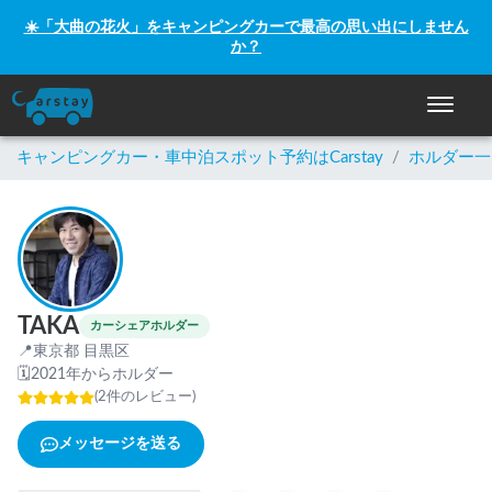
☀️「大曲の花火」をキャンピングカーで最高の思い出にしません
か？
ナビゲー
キャンピングカー・車中泊スポット予約はCarstay
/
ホルダー一
TAKA
カーシェアホルダー
📍
東京都 目黒区
🗓
2021年からホルダー
(
2
件のレビュー
)
メッセージを送る