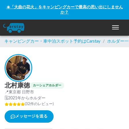
☀️「大曲の花火」をキャンピングカーで最高の思い出にしません
か？
ナビゲー
キャンピングカー・車中泊スポット予約はCarstay
/
ホルダー一
北村康徳
カーシェアホルダー
📍
東京都 日野市
🗓
2021年からホルダー
(
32
件のレビュー
)
メッセージを送る