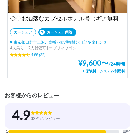
◇◇お洒落なカプセルホテル号（ギア無料手ぶらOK）◇◇
カーシェア
カーシェア保険
東京都日野市三沢, ' 高幡不動/聖蹟桜ヶ丘/多摩センター
4人乗り、2人就寝可 | エブリィワゴン
4.88
(
32
)
¥
9,600
〜
/
24時間
＋保険料・システム利用料
お客様からのレビュー
4.9
32 件のレビュー
5
88
%