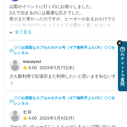
また機会がありましたらよろしくお願いいたします！
山梨のイベントに行くのにお借りしました。

2人で泊まるのには最適な広さでした。

夜がまだ寒かったのですが、ヒーターがあるおかげでエ
ンジンをつけていなくてもとても暖かく過ごせました。

ありがとうございました！
全て見る
◇◇お洒落なカプセルホテル号（ギア無料手ぶらOK）◇◇を
レンタル
AI
チ
masayoci
ャ
ッ
4.00
2026年5月7日(木)
ト
で
少人数利用で近場😊また利用したいと思います👍ないす
質
ぅ
問
◇◇お洒落なカプセルホテル号（ギア無料手ぶらOK）◇◇を
レンタル
ヒロ
4.00
2026年5月4日(月)
ゴールデンウィークにふもとっぱらキャンプ場に行くの