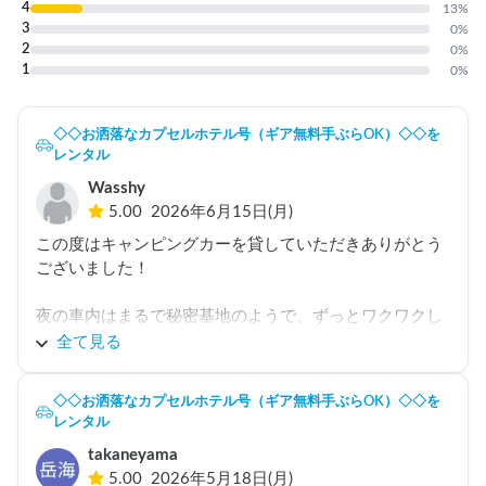
4
13
%
3
0
%
2
0
%
1
0
%
◇◇お洒落なカプセルホテル号（ギア無料手ぶらOK）◇◇を
レンタル
Wasshy
5.00
2026年6月15日(月)
この度はキャンピングカーを貸していただきありがとう
ございました！

夜の車内はまるで秘密基地のようで、ずっとワクワクし
ていました。特に車内で観戦したW杯はいい思い出にな
全て見る
りました。

教えていただいた「ほったらかし温泉」も、いい景色を
◇◇お洒落なカプセルホテル号（ギア無料手ぶらOK）◇◇を
眺めながら満喫でき、とても良かったです！富士山は見
レンタル
れなかったので、是非再チャレンジしたいです。

takaneyama
車両も快適で、2日間心から楽しむことができました！

5.00
2026年5月18日(月)