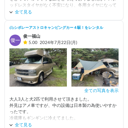
ッドレスタイヤがなく不安になり、冬用タイヤになって
いるキャンピングカーに変更しました。

全て見る
おかげさまで、渋滞に巻き込まれても、天候も気になる
事なく、行き先を事前に決めずに、更に自由な旅になり
シボレーアストロキャンピングカー４駆！をレンタル
ました。

俊一福山
まず、見た目がゴールド。とても目立ちますので、混み
5.00
2024年7月22日(月)
合っているサービスエリアですぐに見つける事ができま
す。座席のクッション性も良く、長旅なのに腰が痛くな
ることはありませんでした。暖房もすぐに暖かくなり、
冷蔵庫ではビールがキンキンに冷え、椅子からベッドへ
の仕様変換も簡単でした。

また、ホルダー様の対応も柔軟で、とても細かく行き届
いた案内に、安心することができました。是非また利用
全ての写真を表示
大人3人と犬2匹で利用させて頂きました。

外見はアメ車ですが、中の設備は日本製の為使いやすか
ったです。

冷蔵庫もギンギンに冷えてました。

床がコルクが敷いてあるので過ごし易いですが犬のオシ
全て見る