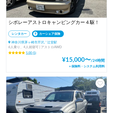
シボレーアストロキャンピングカー４駆！
レンタカー
カーシェア保険
神奈川県茅ヶ崎市芹沢, ' 辻堂駅
6人乗り、4人就寝可 | アストロAWD
5.00
(
5
)
¥
15,000
〜
/
24時間
＋保険料・システム利用料