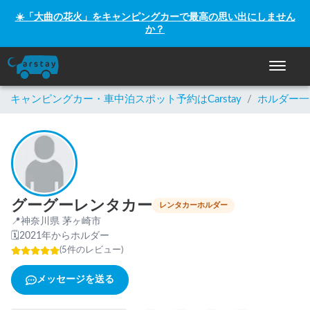
☀️「大曲の花火」をキャンピングカーで最高の思い出にしません
か？
ナビゲー
キャンピングカー・車中泊スポット予約はCarstay
/
ホルダー一
グーグーレンタカー
レンタカーホルダー
📍
神奈川県 茅ヶ崎市
🗓
2021年からホルダー
(
5
件のレビュー
)
メッセージを送る