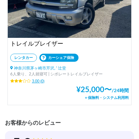
トレイルブレイザー
レンタカー
カーシェア保険
神奈川県茅ヶ崎市芹沢, ' 辻堂
6人乗り、2人就寝可 | シボレートレイルブレイザー
3.00
(
0
)
¥
25,000
〜
/
24時間
＋保険料・システム利用料
お客様からのレビュー