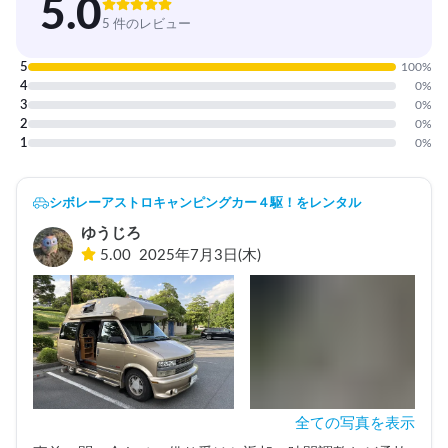
5.0
5 件のレビュー
5
100
%
4
0
%
3
0
%
2
0
%
1
0
%
シボレーアストロキャンピングカー４駆！をレンタル
ゆうじろ
5.00
2025年7月3日(木)
全ての写真を表示