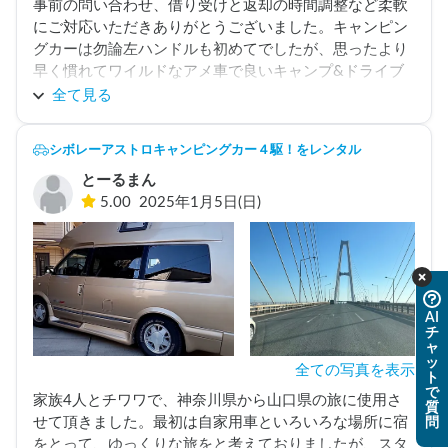
事前の問い合わせ、借り受けと返却の時間調整など柔軟
にご対応いただきありがとうございました。キャンピン
グカーは勿論左ハンドルも初めてでしたが、思ったより
早く慣れてワイルドなアメ車で良いキャンプ&ドライブ
体験ができました。

全て見る
しかしながらルーフファン、ヘッドライトスイッチパネ
ル、リアの網戸、天井左サイドの窓、水栓など故障して
シボレーアストロキャンピングカー４駆！をレンタル
いる装備が多かったです。蚊避け用品を充分に用意して
とーるまん
いたのでギリギリ凌げましたが、もしそれがなければ致
5.00
2025年1月5日(日)
命的でした。夏場に借りる方は事前確認をお勧めしま
す。改善されれば(もしくは冬場であれば)是非また利用
させていただきたいです。
AI
チ
ャ
ッ
全ての写真を表示
ト
で
家族4人とチワワで、神奈川県から山口県の旅に使用さ
質
せて頂きました。最初は自家用車といろいろな場所に宿
問
をとって、ゆっくりな旅をと考えておりましたが、スタ