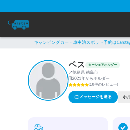
キャンピングカー・車中泊スポット予約はCarsta
ペス
カーシェアホルダー
📍
徳島県 徳島市
🗓
2021年からホルダー
(
18
件のレビュー
)
ホ
メッセージを送る