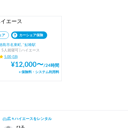
ハイエース
ェア
カーシェア保険
島市名東町, ' 鮎喰駅
5人就寝可 | ハイエース
5.00
(
18
)
¥
12,000
〜
/
24時間
＋保険料・システム利用料
広々ハイエースをレンタル
ひろ