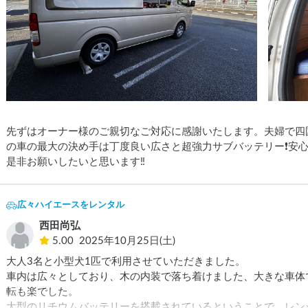
先ずはオーナー様のご親切なご対応に感謝いたします。夫婦で四
の車の最大の決め手は丁度良い広さと超強力サブバッテリー❗️安
是非お願いしたいと思います‼️
広々ハイエースをレンタル
西田尚弘
5.00
2025年10月25日(土)
大人3名と小型犬1匹で利用させていただきました。

車内は広々としており、木の内装で落ち着けました、大きな車体
転も楽でした。

大型のリチウムバッテリーを搭載されているということで、レン