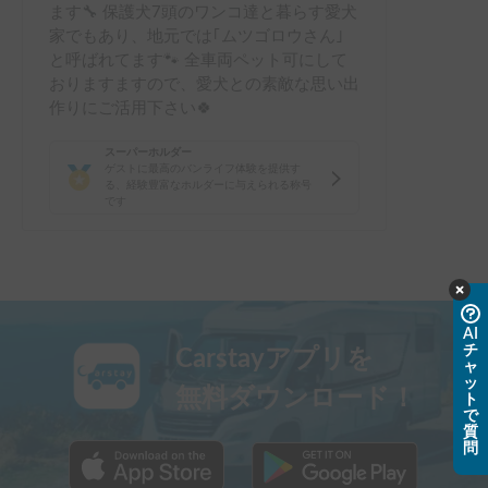
ます🔧 保護犬7頭のワンコ達と暮らす愛犬
家でもあり、地元では｢ムツゴロウさん｣
と呼ばれてます🐾 全車両ペット可にして
おりますますので、愛犬との素敵な思い出
作りにご活用下さい🍀
スーパーホルダー
ゲストに最高のバンライフ体験を提供す
る、経験豊富なホルダーに与えられる称号
です
AI
チ
Carstayアプリを
ャ
ッ
無料ダウンロード！
ト
で
質
問