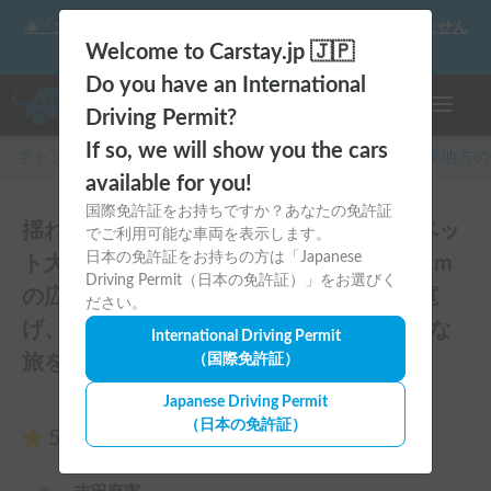
☀️「大曲の花火」をキャンピングカーで最高の思い出にしません
か？
Welcome to Carstay.jp 🇯🇵
Do you have an International
ナビゲー
Driving Permit?
If so, we will show you the cars
キャンピングカー・車中泊スポット予約はCarstay
/
関東
地方の
available for you!
国際免許証をお持ちですか？あなたの免許証
揺れや横風に強くミニバン感覚で運転！ペッ
でご利用可能な車両を表示します。
日本の免許証をお持ちの方は「Japanese
ト大歓迎＆快適リアエアコン♪室内高180cm
Driving Permit（日本の免許証）」をお選びく
の広々空間＆ロングソファーでゆっくり寛
ださい。
げ、大人5名就寝可能なカービィ号で素敵な
International Driving Permit
旅を！のレビュー1件
（国際免許証）
Japanese Driving Permit
（日本の免許証）
5.00
（1件のレビュー）