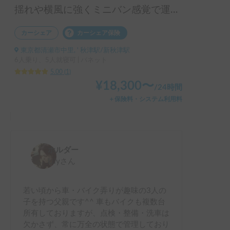
揺れや横風に強くミニバン感覚で運転！ペット大歓迎＆快適リアエアコン♪室内高180cmの広々空間＆ロングソファーでゆっくり寛げ、大人5名就寝可能なカービィ号で素敵な旅を！
カーシェア
カーシェア保険
東京都清瀬市中里, ' 秋津駅/新秋津駅
6人乗り、5人就寝可 | バネット
5.00
(
1
)
¥
18,300
〜
/
24時間
＋保険料・システム利用料
ホルダー
Lily
さん
若い頃から車・バイク弄りが趣味の3人の
子を持つ父親です^^ 車もバイクも複数台
所有しておりますが、点検・整備・洗車は
欠かさず、常に万全の状態で管理しており