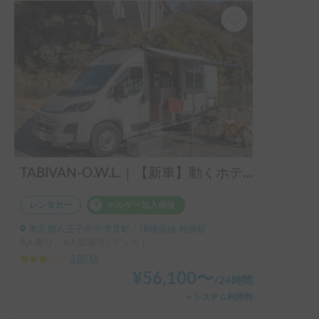
TABIVAN-O.W.L.｜【新車】動くホテルで贅沢な休日を🚐❄️エアコン・ＦＦヒーター完備のFIAT デュカト
レンタカー
ホルダー加入保険
東京都八王子市宇津貫町, ' JR横浜線 相原駅
8人乗り、4人就寝可 | デュカト
3.00
(
0
)
¥
56,100
〜
/
24時間
＋システム利用料