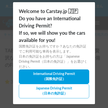
☀️「大曲の花火」をキャンピングカーで最高の思い出にしません
か？
Welcome to Carstay.jp 🇯🇵
Do you have an International
ナビゲー
Driving Permit?
If so, we will show you the cars
キャンピングカー・車中泊スポット予約はCarstay
/
関東
地方の
available for you!
国際免許証をお持ちですか？あなたの免許証
TABIVAN-O.W.L.｜【新車】動くホテルで贅
でご利用可能な車両を表示します。
日本の免許証をお持ちの方は「Japanese
沢な休日を🚐❄️エアコン・ＦＦヒーター完備
Driving Permit（日本の免許証）」をお選びく
のFIAT デュカトのレビュー0件
ださい。
International Driving Permit
（国際免許証）
3.00
（0件のレビュー）
Japanese Driving Permit
（日本の免許証）