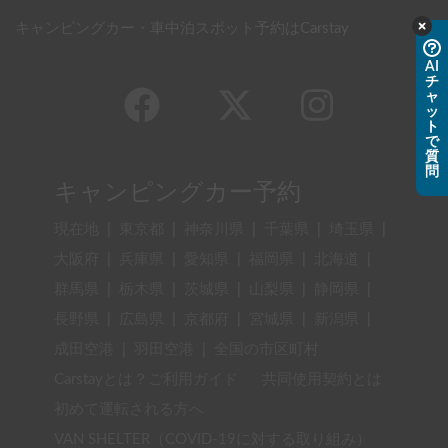
キャンピングカー・車中泊スポット予約はCarstay
AI
チ
ャ
ッ
ト
で
質
問
キャンピングカー予約
現在地
|
東京都
|
神奈川県
|
千葉県
|
埼玉県
|
大阪府
|
兵庫県
|
愛知県
|
福岡県
|
北海道
|
群馬県
|
栃木県
|
茨城県
|
山梨県
|
静岡県
|
長野県
|
広島県
|
京都府
|
宮城県
|
新潟県
|
成田空港
|
羽田空港
|
全国の市区町村
Carstayとは？ご利用ガイド
共同使用契約とは
初めて運転される方へ
VAN SHELTER（COVID-19に対する取り組み）