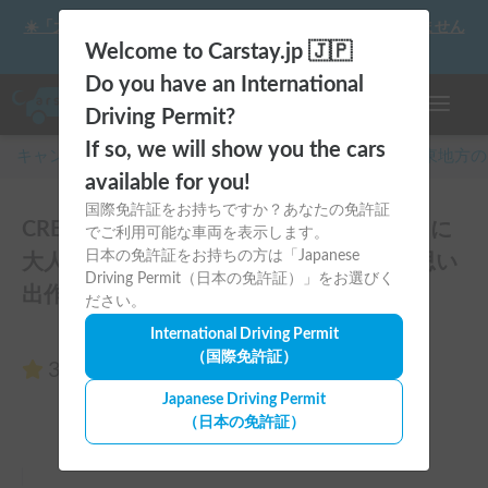
☀️「大曲の花火」をキャンピングカーで最高の思い出にしません
か？
Welcome to Carstay.jp 🇯🇵
Do you have an International
ナビゲー
Driving Permit?
If so, we will show you the cars
キャンピングカー・車中泊スポット予約はCarstay
/
関東
地方の
available for you!
国際免許証をお持ちですか？あなたの免許証
CRESSON-Voyage｜6名就寝でファミリーに
でご利用可能な車両を表示します。
日本の免許証をお持ちの方は「Japanese
大人気！充実装備のキャンピングカーで思い
Driving Permit（日本の免許証）」をお選びく
出作り🏕️のレビュー0件
ださい。
International Driving Permit
（国際免許証）
3.00
（0件のレビュー）
Japanese Driving Permit
（日本の免許証）