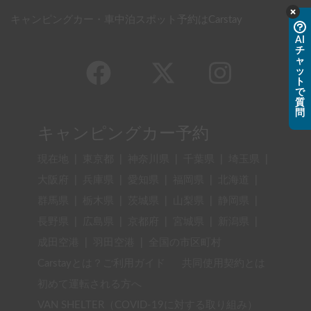
キャンピングカー・車中泊スポット予約はCarstay
AI
チ
ャ
ッ
ト
で
質
問
キャンピングカー予約
現在地
|
東京都
|
神奈川県
|
千葉県
|
埼玉県
|
大阪府
|
兵庫県
|
愛知県
|
福岡県
|
北海道
|
群馬県
|
栃木県
|
茨城県
|
山梨県
|
静岡県
|
長野県
|
広島県
|
京都府
|
宮城県
|
新潟県
|
成田空港
|
羽田空港
|
全国の市区町村
Carstayとは？ご利用ガイド
共同使用契約とは
初めて運転される方へ
VAN SHELTER（COVID-19に対する取り組み）