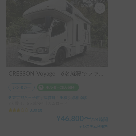
CRESSON-Voyage｜6名就寝でファミリーに大人気！充実装備のキャンピングカーで思い出作り🏕️
レンタカー
ホルダー加入保険
東京都八王子市宇津貫町, ' JR横浜線相原駅
7人乗り、6人就寝可 | カムロード
3.00
(
0
)
¥
46,800
〜
/
24時間
＋システム利用料