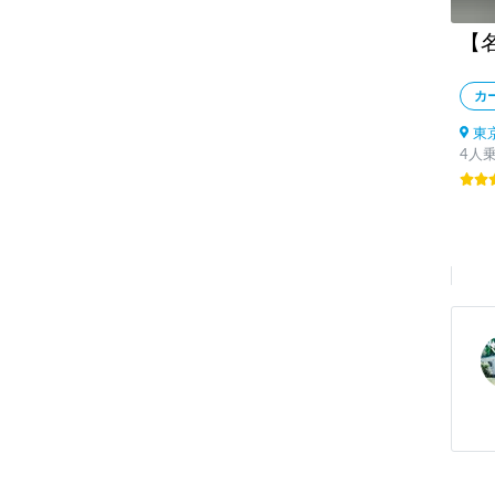
カ
東
4人乗