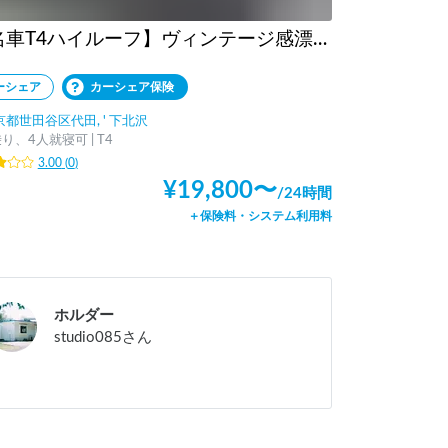
【名車T4ハイルーフ】ヴィンテージ感漂う動く秘密基地で、特別なバンライフ体験を。
ーシェア
カーシェア保険
京都世田谷区代田, ' 下北沢
り、4人就寝可 | T4
3.00
(
0
)
¥
19,800
〜
/
24時間
＋保険料・システム利用料
ホルダー
studio085
さん