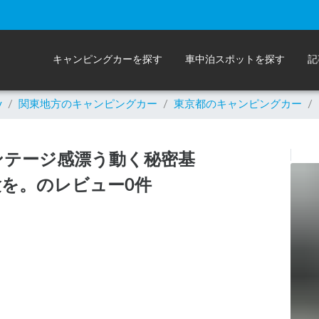
キャンピングカーを探す
車中泊スポットを探す
記
y
/
関東
地方のキャンピングカー
/
東京都のキャンピングカー
/
ンテージ感漂う動く秘密基
を。のレビュー0件