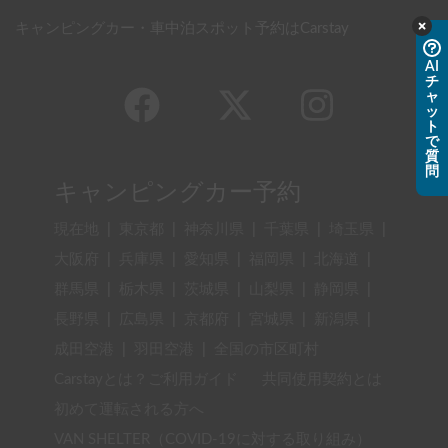
キャンピングカー・車中泊スポット予約はCarstay
AI
チ
ャ
ッ
ト
で
質
問
キャンピングカー予約
現在地
|
東京都
|
神奈川県
|
千葉県
|
埼玉県
|
大阪府
|
兵庫県
|
愛知県
|
福岡県
|
北海道
|
群馬県
|
栃木県
|
茨城県
|
山梨県
|
静岡県
|
長野県
|
広島県
|
京都府
|
宮城県
|
新潟県
|
成田空港
|
羽田空港
|
全国の市区町村
Carstayとは？ご利用ガイド
共同使用契約とは
初めて運転される方へ
VAN SHELTER（COVID-19に対する取り組み）