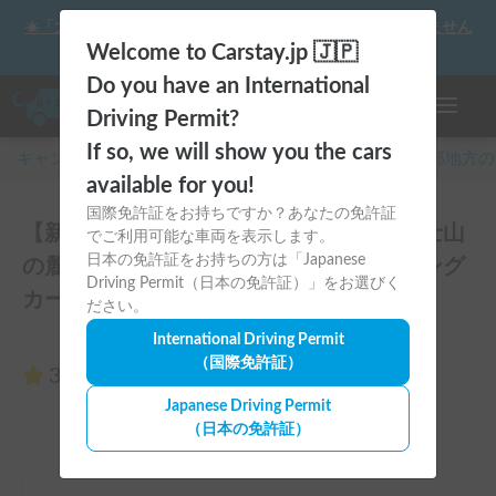
☀️「大曲の花火」をキャンピングカーで最高の思い出にしません
か？
Welcome to Carstay.jp 🇯🇵
Do you have an International
ナビゲー
Driving Permit?
If so, we will show you the cars
キャンピングカー・車中泊スポット予約はCarstay
/
中部
地方の
available for you!
国際免許証をお持ちですか？あなたの免許証
【新富士駅受渡OK 🚐 リーズナブル】富士山
でご利用可能な車両を表示します。
日本の免許証をお持ちの方は「Japanese
の麓に泊まれる🗻コンパクト軽キャンピング
Driving Permit（日本の免許証）」をお選びく
カーのレビュー0件
ださい。
International Driving Permit
（国際免許証）
3.00
（0件のレビュー）
Japanese Driving Permit
（日本の免許証）