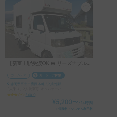
【新富士駅受渡OK 🚐 リーズナブル】富士山の麓に泊まれる🗻コンパクト軽キャンピングカー
カーシェア
カーシェア保険
静岡県富士市鷹岡本町, ' 入山瀬駅
2人乗り、2人就寝可 | キャバオーバ
3.00
(
0
)
¥
5,200
〜
/
24時間
＋保険料・システム利用料