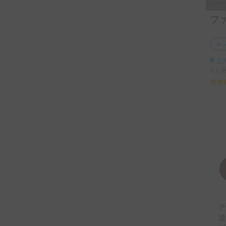
レ
北
8人