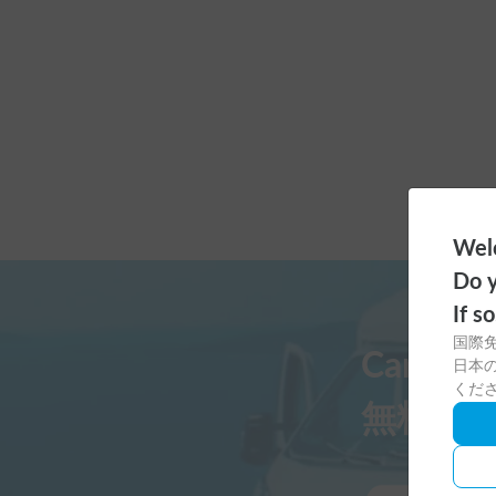
Welc
Do y
If s
国際
Carst
日本の
くだ
無料ダ