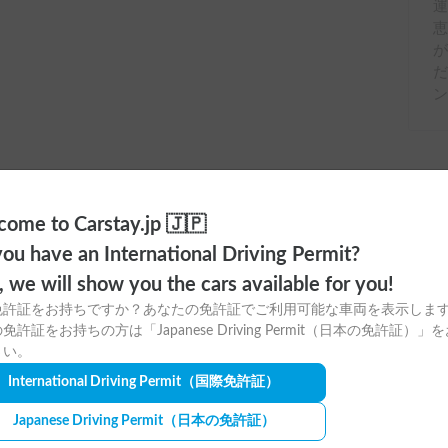
運
ome to Carstay.jp 🇯🇵
ou have an International Driving Permit?
o, we will show you the cars available for you!
免許証をお持ちですか？あなたの免許証でご利用可能な車両を表示しま
ayアプリの
免許証をお持ちの方は「Japanese Driving Permit（日本の免許証）」
さい。
ウンロードはこちら！
International Driving Permit
（国際免許証）
Japanese Driving Permit
（日本の免許証）