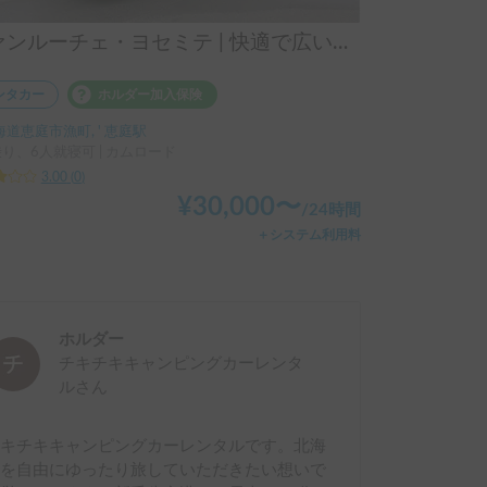
ファンルーチェ・ヨセミテ | 快適で広いプレミアムキャンピングカー
ンタカー
ホルダー加入保険
海道恵庭市漁町, ' 恵庭駅
乗り、6人就寝可 | カムロード
3.00
(
0
)
¥
30,000
〜
/
24時間
＋システム利用料
ホルダー
チキチキキャンピングカーレンタ
ル
さん
チキチキキャンピングカーレンタルです。北海
道を自由にゆったり旅していただきたい想いで