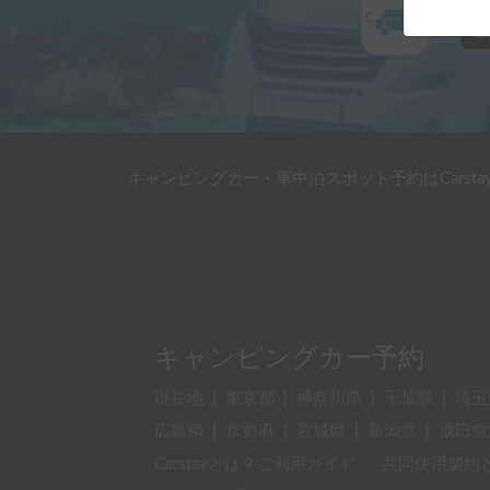
キャンピングカー・車中泊スポット予約はCarsta
キャンピングカー予約
現在地
|
東京都
|
神奈川県
|
千葉県
|
埼玉
広島県
|
京都府
|
宮城県
|
新潟県
|
成田空
Carstayとは？ご利用ガイド
共同使用契約