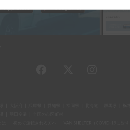
y
県
|
大阪府
|
兵庫県
|
愛知県
|
福岡県
|
北海道
|
群馬県
|
栃
港
|
羽田空港
|
全国の市区町村
とは
初めて運転される方へ
VAN SHELTER（COVID-19