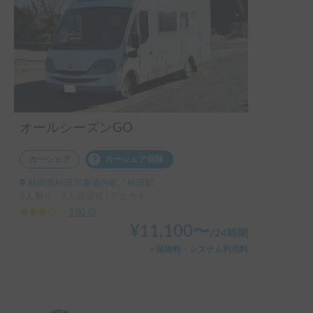
オールシーズンGO
カーシェア
カーシェア保険
秋田県秋田市東通仲町, ' 秋田駅
5人乗り、5人就寝可 | デュカト
3.00
(
0
)
¥
11,100
〜
/
24時間
＋保険料・システム利用料