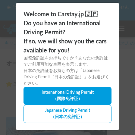
☀️「大曲の花火」をキャンピングカーで最高の思い出にしません
か？
Welcome to Carstay.jp 🇯🇵
Do you have an International
ナビゲー
Driving Permit?
If so, we will show you the cars
キャンピングカー・車中泊スポット予約はCarstay
/
東北
地方の
available for you!
国際免許証をお持ちですか？あなたの免許証
オールシーズンGOのレビュー0件
でご利用可能な車両を表示します。
日本の免許証をお持ちの方は「Japanese
Driving Permit（日本の免許証）」をお選びく
3.00
ださい。
（0件のレビュー）
International Driving Permit
（国際免許証）
Japanese Driving Permit
（日本の免許証）