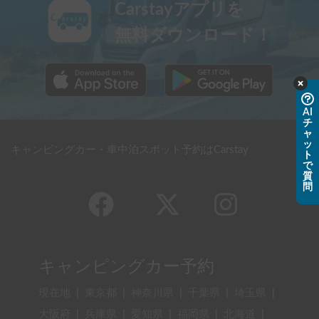
Carstayアプリを
無料ダウンロード！
AI
チ
ャ
ッ
キャンピングカー・車中泊スポット予約はCarstay
ト
で
質
問
キャンピングカー予約
現在地
|
東京都
|
神奈川県
|
千葉県
|
埼玉県
|
大阪府
|
兵庫県
|
愛知県
|
福岡県
|
北海道
|