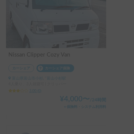
Nissan Clipper Cozy Van
カーシェア
カーシェア保険
富山県富山市小杉, ' 富山小杉駅
4人乗り、3人就寝可 | クリッパー
3.00
(
0
)
¥
4,000
〜
/
24時間
＋保険料・システム利用料