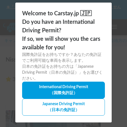
☀️「大曲の花火」をキャンピングカーで最高の思い出にしません
か？
Welcome to Carstay.jp 🇯🇵
Do you have an International
ナビゲー
Driving Permit?
If so, we will show you the cars
キャンピングカー・車中泊スポット予約はCarstay
/
北陸
地方の
available for you!
国際免許証をお持ちですか？あなたの免許証
Nissan Clipper Cozy Vanのレビュー0件
でご利用可能な車両を表示します。
日本の免許証をお持ちの方は「Japanese
Driving Permit（日本の免許証）」をお選びく
3.00
ださい。
（0件のレビュー）
International Driving Permit
（国際免許証）
Japanese Driving Permit
（日本の免許証）