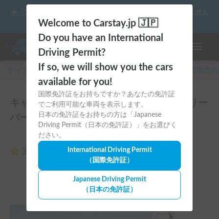
☀️「大曲の花火」をキャンピングカーで最高の思い出にしません
か？
Welcome to Carstay.jp 🇯🇵
Do you have an International
ナビゲー
Driving Permit?
If so, we will show you the cars
キャンピングカー・車中泊スポット予約はCarstay
/
北陸
地方の
available for you!
国際免許証をお持ちですか？あなたの免許証
キャンパー憧れのブランド トイファクトリー
でご利用可能な車両を表示します。
日本の免許証をお持ちの方は「Japanese
バーデンのレビュー0件
Driving Permit（日本の免許証）」をお選びく
ださい。
3.00
International Driving Permit
（0件のレビュー）
（国際免許証）
Japanese Driving Permit
（日本の免許証）