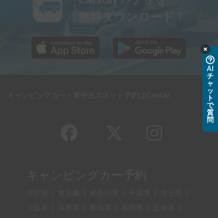
Carstayアプリを
無料ダウンロード！
AI
チ
ャ
ッ
キャンピングカー・車中泊スポット予約はCarstay
ト
で
質
問
キャンピングカー予約
現在地
|
東京都
|
神奈川県
|
千葉県
|
埼玉県
|
大阪府
|
兵庫県
|
愛知県
|
福岡県
|
北海道
|