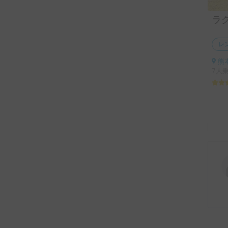
レ
熊
7人