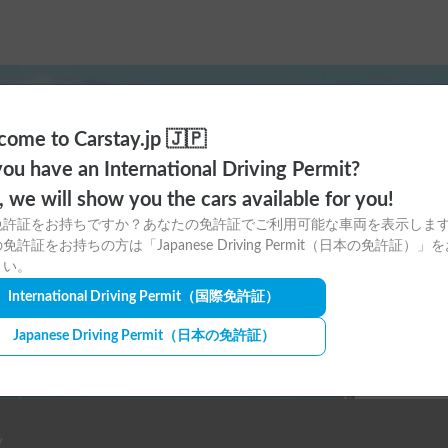
ome to Carstay.jp 🇯🇵
ayアプリの
ou have an International Driving Permit?
o, we will show you the cars available for you!
ウンロードはこちら！
免許証をお持ちですか？あなたの免許証でご利用可能な車両を表示しま
免許証をお持ちの方は「Japanese Driving Permit（日本の免許証）」
さい。
International Driving Permit
（国際免許証）
Japanese Driving Permit
（日本の免許証）
y