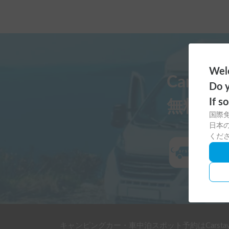
Welc
Carst
Do y
If s
無料ダ
国際
日本の
くだ
キャンピングカー・車中泊スポット予約はCarsta