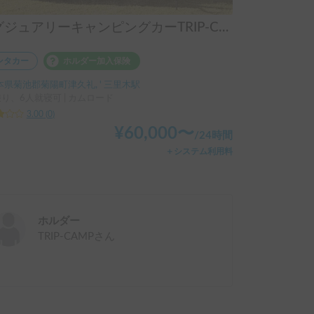
ラグジュアリーキャンピングカーTRIP-CAMP
ンタカー
ホルダー加入保険
本県菊池郡菊陽町津久礼, ' 三里木駅
乗り、6人就寝可 | カムロード
3.00
(
0
)
¥
60,000
〜
/
24時間
＋システム利用料
ホルダー
TRIP-CAMP
さん