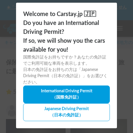
☀️「大曲の花火」をキャンピングカーで最高の思い出にしません
か？
Welcome to Carstay.jp 🇯🇵
Do you have an International
ナビゲー
Driving Permit?
If so, we will show you the cars
キャンピングカー・車中泊スポット予約はCarstay
/
関東
地方の
available for you!
国際免許証をお持ちですか？あなたの免許証
保険不要(自損事故もカバー) お2人+ペット旅
でご利用可能な車両を表示します。
日本の免許証をお持ちの方は「Japanese
に最適！のレビュー3件
Driving Permit（日本の免許証）」をお選びく
ださい。
5.00
International Driving Permit
（3件のレビュー）
（国際免許証）
小山真央
Japanese Driving Permit
5.00
2026年8月4日(火)
（日本の免許証）