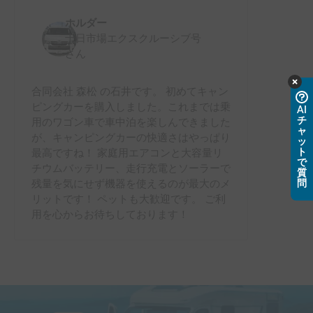
ホルダー
十日市場エクスクルーシブ号
さん
合同会社 森松 の石井です。 初めてキャン
ピングカーを購入しました。これまでは乗
AI
チ
用のワゴン車で車中泊を楽しんできました
ャ
が、キャンピングカーの快適さはやっぱり
ッ
ト
最高ですね！ 家庭用エアコンと大容量リ
で
チウムバッテリー、走行充電とソーラーで
質
問
残量を気にせず機器を使えるのが最大のメ
リットです！ ペットも大歓迎です。 ご利
用を心からお待ちしております！