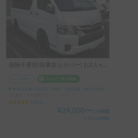
保険不要(自損事故もカバー) お2人+ペット旅に最適！
レンタカー
ホルダー加入保険
神奈川県横浜市緑区三保町, ' JR横浜線・横浜市営地下鉄グリーンライン 中山駅
7人乗り、3人就寝可 | ハイエース
5.00
(
3
)
¥
24,000
〜
/
24時間
＋システム利用料