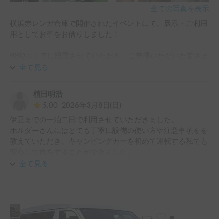
全ての写真を表示
横浜赤レンガ倉庫で開催されたイベントにて、展示・ご利用
用としてお車をお借りしました！

BBQエリアに設置させていただき、ご来場いただいた皆さま
に、キャンピングカーでのデイキャンプ体験を楽しんでいた
全て見る
だきました🍖

植田明浩
ありがとうございました！🚐
5.00
2026年3月8日(日)
伊豆までの一泊二日で利用させていただきました。

ホルダーさんにはとても丁寧に設備の使い方や注意事項をを
教えていただき、キャンピングカーを初めて運転する私でも
安心して旅をすることができました。

室内の清掃も行き届いていて、とても快適に過ごすことがで
全て見る
きました。

また次回も利用させていただきたいです！