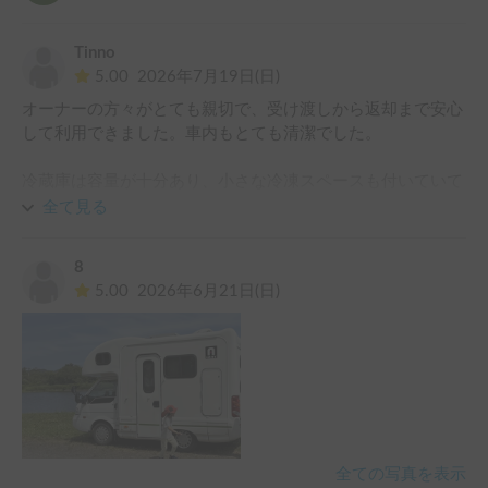
Tinno
5.00
2026年7月19日(日)
オーナーの方々がとても親切で、受け渡しから返却まで安心
して利用できました。車内もとても清潔でした。

冷蔵庫は容量が十分あり、小さな冷凍スペースも付いていて
家族4人での旅行にとても便利でした。特にソーラーパネル
全て見る
は大活躍で、旅行中に外部電源で充電する必要が一度もな
く、扇風機や照明、スマートフォンの充電なども問題なく使
8
えました。

5.00
2026年6月21日(日)
最初はシンクやコンロがないことを心配していましたが、夏
の旅行では特に不便を感じませんでした。4人家族にはちょ
うど良いサイズですが、大人5人以上だと少し窮屈かもしれ
ません。

燃費はおおむね8〜9km/Lでした。運転しやすく、一般的な
駐車場にも停めやすいサイズです。ただし坂道や急な登りは
全ての写真を表示