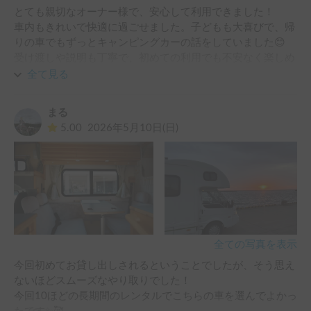
やや力不足かもしれません。

とても親切なオーナー様で、安心して利用できました！

車内もきれいで快適に過ごせました。子どもも大喜びで、帰
一点だけ、カーナビはあまり使いやすくなかったため主にス
りの車でもずっとキャンピングカーの話をしていました😊

マートフォンのナビを利用しましたが、スマホホルダーがあ
受け渡しや説明も丁寧で、初めての利用でも不安なく楽しめ
るとさらに便利だと思います。

ました。また機会があればぜひ利用したいです！

全て見る
ありがとうございました✨
総合的にはとても満足しており、楽しい北海道旅行になりま
した。ありがとうございました。
まる
5.00
2026年5月10日(日)
全ての写真を表示
今回初めてお貸し出しされるということでしたが、そう思え
ないほどスムーズなやり取りでした！

今回10ほどの長期間のレンタルでこちらの車を選んでよかっ