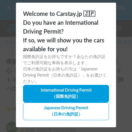
☀️「大曲の花火」をキャンピングカーで最高の思い出にしません
か？
Welcome to Carstay.jp 🇯🇵
Do you have an International
ナビゲー
Driving Permit?
If so, we will show you the cars
キャンピングカー・車中泊スポット予約はCarstay
/
北海道
地方
available for you!
国際免許証をお持ちですか？あなたの免許証
🉐新規登録記念価格中【初心者・女性も安
でご利用可能な車両を表示します。
日本の免許証をお持ちの方は「Japanese
心！】コインパーキングOK！人気No.1ライ
Driving Permit（日本の免許証）」をお選びく
トキャブコン『あみてぃ〜だ号』で自由な旅
ださい。
へ出発！のレビュー4件
International Driving Permit
（国際免許証）
4.75
Japanese Driving Permit
（4件のレビュー）
（日本の免許証）
金子剛士
4.00
2026年7月26日(日)