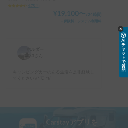
4.75
(
4
)
全体的に「大切にされている車」を貸していただいたという
¥
19,100
〜
/
24時間
安心感があり、とても快適な旅行になりました。また機会が
＋保険料・システム利用料
あればぜひ利用したいです！🫶🏻🚐
AI
チ
ャ
ホルダー
ッ
883
さん
ト
で
質
問
キャンピングカーのある生活を是非経験し
てください\(*ˊᗜˋ*)/
Carstayアプリを