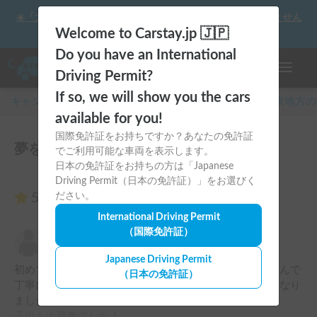
☀️「大曲の花火」をキャンピングカーで最高の思い出にしません
か？
Welcome to Carstay.jp 🇯🇵
Do you have an International
ナビゲー
Driving Permit?
If so, we will show you the cars
キャンピングカー・車中泊スポット予約はCarstay
/
関東
地方の
available for you!
国際免許証をお持ちですか？あなたの免許証
夢をかなえるパラダイス号のレビュー1件
でご利用可能な車両を表示します。
日本の免許証をお持ちの方は「Japanese
Driving Permit（日本の免許証）」をお選びく
5.00
ださい。
（1件のレビュー）
International Driving Permit
（国際免許証）
しゅま
5.00
2025年11月24日(月)
Japanese Driving Permit
初めてのキャンピングカーでしたが、親切なオーナーさんで
（日本の免許証）
丁寧に対応していただいたため、本当に楽しい思い出になり
ました。

子供も大興奮でした！
