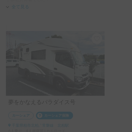
車内もレンタル品も綺麗で気持ちよく過ごせました。

全て見る
リピート確定です！
夢をかなえるパラダイス号
カーシェア
カーシェア保険
千葉県柏市北柏, ' 常磐線 北柏駅
6人乗り、4人就寝可 | カムロード