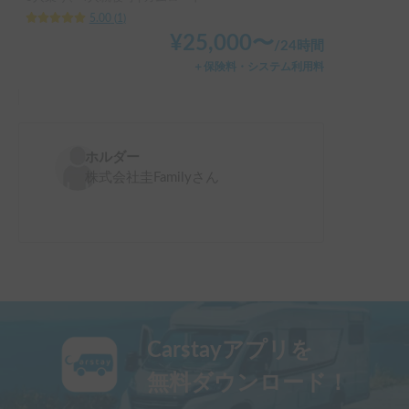
5.00
(
1
)
¥
25,000
〜
/
24時間
＋保険料・システム利用料
ホルダー
株式会社圭Family
さん
Carstayアプリを
無料ダウンロード！