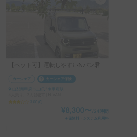
【ペット可】運転しやすいNバン君
カーシェア
カーシェア保険
山梨県甲府市上町, ' 南甲府駅
4人乗り、2人就寝可 | N-VAN
3.00
(
0
)
¥
8,300
〜
/
24時間
＋保険料・システム利用料