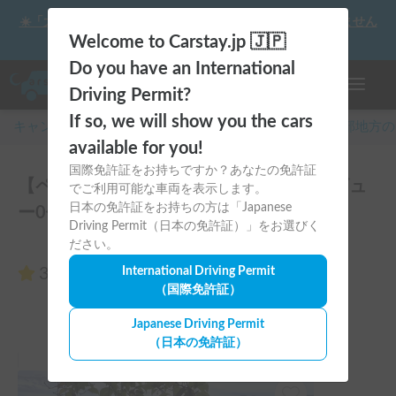
☀️「大曲の花火」をキャンピングカーで最高の思い出にしません
か？
Welcome to Carstay.jp 🇯🇵
Do you have an International
ナビゲー
Driving Permit?
If so, we will show you the cars
キャンピングカー・車中泊スポット予約はCarstay
/
中部
地方の
available for you!
国際免許証をお持ちですか？あなたの免許証
【ペット可】運転しやすいNバン君のレビュ
でご利用可能な車両を表示します。
日本の免許証をお持ちの方は「Japanese
ー0件
Driving Permit（日本の免許証）」をお選びく
ださい。
3.00
International Driving Permit
（0件のレビュー）
（国際免許証）
Japanese Driving Permit
（日本の免許証）