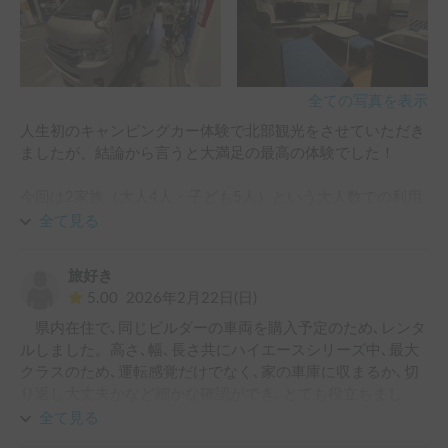
全ての写真を表示
人生初のキャンピングカー体験で北部観光をさせていただき
ましたが、結論から言うと大満足の最高の体験でした！

今回は2家族（大人4人・子ども5人）という大人数での利用
でしたが、車内は想像以上に広く、全員が快適に過ごすこと
全て見る
ができました。特に子どもたちは後部の二段ベッドに大興奮
で、移動中もずっと楽しそうに過ごしていたのが印象的で
旅好き
す。

5.00
2026年2月22日(日)
　県内在住で､同じビルダーの車両を購入予定のため､レンタ
車内は隅々まで清潔に保たれており、とても気持ちよく利用
ルしました。高さ､幅､長さ共にハイエースシリーズ中､最大
できました。また、オーナー様の事前説明も非常に丁寧で、
クラスのため､運転感覚だけでなく､家の車庫に収まるか､切
初めてでも安心して出発することができました。

り返し大丈夫かなど細かな確認ができ､とても役立ちまし
た。また､実際に1泊してみて､マットの硬さや室内での利便
キャンピングカーでの旅行は想像以上に楽しく、家族の思い
全て見る
性も体験できました。意外だったのは、①マットは私には硬
出としても最高の時間になりました。これから利用を検討さ