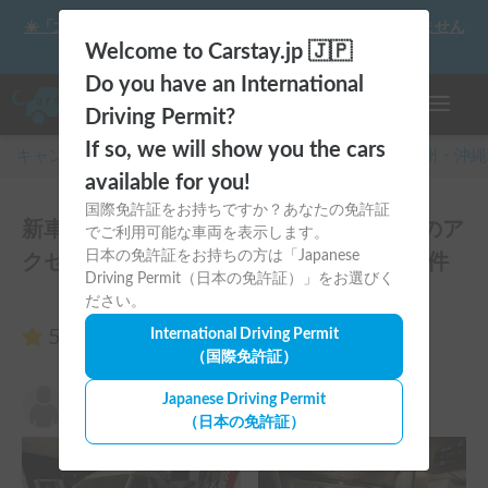
☀️「大曲の花火」をキャンピングカーで最高の思い出にしません
か？
Welcome to Carstay.jp 🇯🇵
Do you have an International
ナビゲー
Driving Permit?
If so, we will show you the cars
キャンピングカー・車中泊スポット予約はCarstay
/
九州・沖縄
available for you!
国際免許証をお持ちですか？あなたの免許証
新車トイファクトリー GT | 那覇空港からのア
でご利用可能な車両を表示します。
日本の免許証をお持ちの方は「Japanese
クセス🙆‍♂️県民もウェルカム✨のレビュー3件
Driving Permit（日本の免許証）」をお選びく
ださい。
5.00
International Driving Permit
（3件のレビュー）
（国際免許証）
mori
Japanese Driving Permit
5.00
2026年3月21日(土)
（日本の免許証）