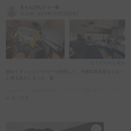
過ぎる､②冷蔵庫はビックリするほど冷えるので夏場も安心､
れている方には自信を持っておすすめできます！

きゃんぴんぐぅー👍
③出入り口のカーテンはプライバシー保持に必須､など気づ
5.00
2025年10月16日(木)
きが多くありました。車両を選ばなければ､他にも安いホル
ぜひまた利用させていただきたいです。本当にありがとうご
ダーさんありますが、こちらのホルダーさんは説明も丁寧で
ざいました！
すので、トイファクトリーの車両に興味があって体験してみ
たいという方は､沖縄県内ではここ一択なので､レンタルして
損はないと思います。
全ての写真を表示
初めてキャンピングカーを利用して、沖縄本島北部をぐるっ
と巡る旅をしました。🚍

ホルダーさんが操作方法などをとても丁寧に教えてくださ
り、困ることは一切ありませんでした。

全て見る
新車ということもあり、車内はとても清潔で快適！最高の旅
になりました。

ホルダーさんに教えていただいたおすすめの道の駅にも立ち
寄り、遊具のある場所で子どもたちも大満足。
