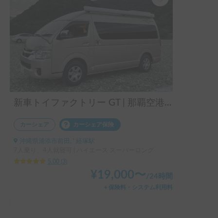
なかなか行く機会のなかった辺戸岬にも一泊して訪れること
ができ、貴重な体験になりました。

これまでキャンプによく行っていましたが、キャンピングカ
ーは荷物の準備や片付けの手間がなく、とても楽！

すっかりその魅力にハマってしまいました。

次はぜひ南部の旅でも利用したいと思います！
新車トイファクトリー GT | 那覇空港からのアクセス🙆‍♂️県民もウェルカム✨
カーシェア
カーシェア保険
沖縄県浦添市前田, ' 経塚駅
7人乗り、4人就寝可 | ハイエース スーパーロング
5.00
(
3
)
¥
19,000
〜
/
24時間
＋保険料・システム利用料