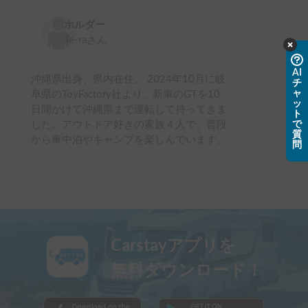
ホルダー
Te-ra
さん
AI
沖縄県出身、県内在住。 2024年10月に岐
チ
ャ
阜県のToyFactory社より、新車のGTを10
ッ
日間かけて沖縄県まで運転して持ってきま
ト
で
した。アウトドア好きの家族４人で、普段
質
から車中泊やキャンプを楽しんでいます。
問
Carstayアプリを
無料ダウンロード！